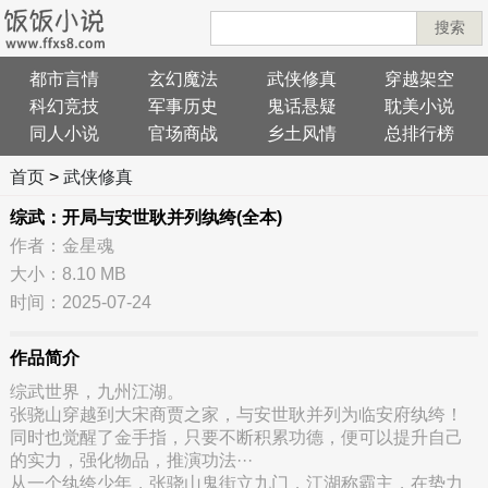
搜索
都市言情
玄幻魔法
武侠修真
穿越架空
科幻竞技
军事历史
鬼话悬疑
耽美小说
同人小说
官场商战
乡土风情
总排行榜
首页
>
武侠修真
综武：开局与安世耿并列纨绔(全本)
作者：金星魂
大小：8.10 MB
时间：2025-07-24
作品简介
综武世界，九州江湖。
张骁山穿越到大宋商贾之家，与安世耿并列为临安府纨绔！
同时也觉醒了金手指，只要不断积累功德，便可以提升自己
的实力，强化物品，推演功法···
从一个纨绔少年，张骁山鬼街立九门，江湖称霸主，在势力