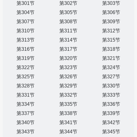
第301节
第302节
第303节
第304节
第305节
第306节
第307节
第308节
第309节
第310节
第311节
第312节
第313节
第314节
第315节
第316节
第317节
第318节
第319节
第320节
第321节
第322节
第323节
第324节
第325节
第326节
第327节
第328节
第329节
第330节
第331节
第332节
第333节
第334节
第335节
第336节
第337节
第338节
第339节
第340节
第341节
第342节
第343节
第344节
第345节