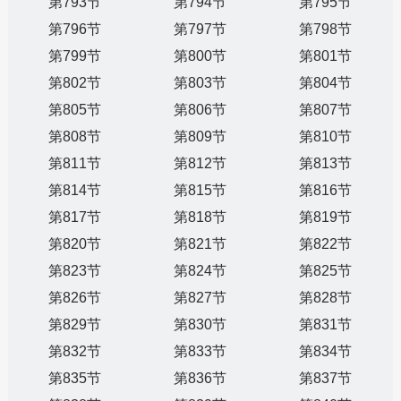
第793节
第794节
第795节
第796节
第797节
第798节
第799节
第800节
第801节
第802节
第803节
第804节
第805节
第806节
第807节
第808节
第809节
第810节
第811节
第812节
第813节
第814节
第815节
第816节
第817节
第818节
第819节
第820节
第821节
第822节
第823节
第824节
第825节
第826节
第827节
第828节
第829节
第830节
第831节
第832节
第833节
第834节
第835节
第836节
第837节