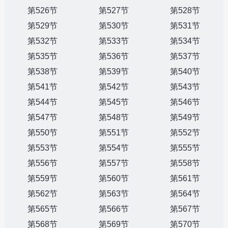
第526节
第527节
第528节
第529节
第530节
第531节
第532节
第533节
第534节
第535节
第536节
第537节
第538节
第539节
第540节
第541节
第542节
第543节
第544节
第545节
第546节
第547节
第548节
第549节
第550节
第551节
第552节
第553节
第554节
第555节
第556节
第557节
第558节
第559节
第560节
第561节
第562节
第563节
第564节
第565节
第566节
第567节
第568节
第569节
第570节