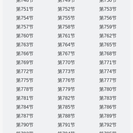
第748节
第749节
第750节
第751节
第752节
第753节
第754节
第755节
第756节
第757节
第758节
第759节
第760节
第761节
第762节
第763节
第764节
第765节
第766节
第767节
第768节
第769节
第770节
第771节
第772节
第773节
第774节
第775节
第776节
第777节
第778节
第779节
第780节
第781节
第782节
第783节
第784节
第785节
第786节
第787节
第788节
第789节
第790节
第791节
第792节