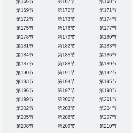
第166节
第167节
第168节
第169节
第170节
第171节
第172节
第173节
第174节
第175节
第176节
第177节
第178节
第179节
第180节
第181节
第182节
第183节
第184节
第185节
第186节
第187节
第188节
第189节
第190节
第191节
第192节
第193节
第194节
第195节
第196节
第197节
第198节
第199节
第200节
第201节
第202节
第203节
第204节
第205节
第206节
第207节
第208节
第209节
第210节