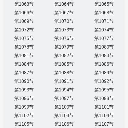
第1063节
第1064节
第1065节
第1066节
第1067节
第1068节
第1069节
第1070节
第1071节
第1072节
第1073节
第1074节
第1075节
第1076节
第1077节
第1078节
第1079节
第1080节
第1081节
第1082节
第1083节
第1084节
第1085节
第1086节
第1087节
第1088节
第1089节
第1090节
第1091节
第1092节
第1093节
第1094节
第1095节
第1096节
第1097节
第1098节
第1099节
第1100节
第1101节
第1102节
第1103节
第1104节
第1105节
第1106节
第1107节