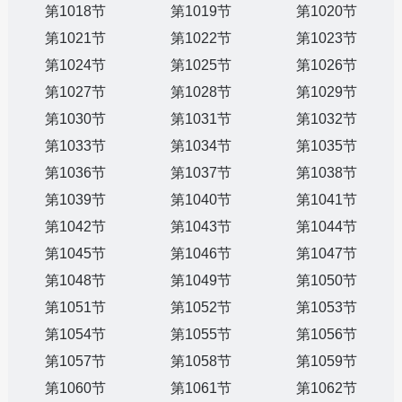
第1018节
第1019节
第1020节
第1021节
第1022节
第1023节
第1024节
第1025节
第1026节
第1027节
第1028节
第1029节
第1030节
第1031节
第1032节
第1033节
第1034节
第1035节
第1036节
第1037节
第1038节
第1039节
第1040节
第1041节
第1042节
第1043节
第1044节
第1045节
第1046节
第1047节
第1048节
第1049节
第1050节
第1051节
第1052节
第1053节
第1054节
第1055节
第1056节
第1057节
第1058节
第1059节
第1060节
第1061节
第1062节