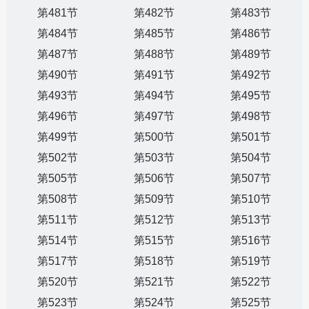
第481节
第482节
第483节
第484节
第485节
第486节
第487节
第488节
第489节
第490节
第491节
第492节
第493节
第494节
第495节
第496节
第497节
第498节
第499节
第500节
第501节
第502节
第503节
第504节
第505节
第506节
第507节
第508节
第509节
第510节
第511节
第512节
第513节
第514节
第515节
第516节
第517节
第518节
第519节
第520节
第521节
第522节
第523节
第524节
第525节