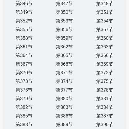
第346节
第347节
第348节
第349节
第350节
第351节
第352节
第353节
第354节
第355节
第356节
第357节
第358节
第359节
第360节
第361节
第362节
第363节
第364节
第365节
第366节
第367节
第368节
第369节
第370节
第371节
第372节
第373节
第374节
第375节
第376节
第377节
第378节
第379节
第380节
第381节
第382节
第383节
第384节
第385节
第386节
第387节
第388节
第389节
第390节