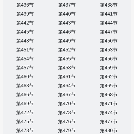
第436节
第437节
第438节
第439节
第440节
第441节
第442节
第443节
第444节
第445节
第446节
第447节
第448节
第449节
第450节
第451节
第452节
第453节
第454节
第455节
第456节
第457节
第458节
第459节
第460节
第461节
第462节
第463节
第464节
第465节
第466节
第467节
第468节
第469节
第470节
第471节
第472节
第473节
第474节
第475节
第476节
第477节
第478节
第479节
第480节