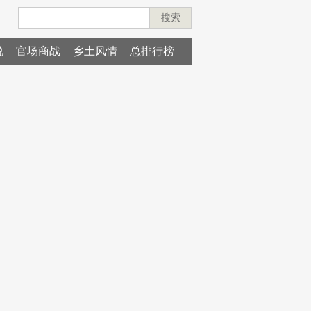
搜索
说
官场商战
乡土风情
总排行榜