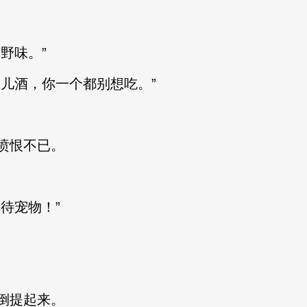
野味。”
儿酒，你一个都别想吃。”
愤恨不已。
待宠物！”
倒提起来。