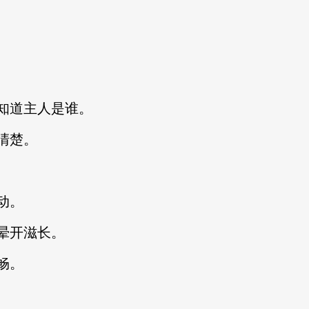
知道主人是谁。
清楚。
动。
晕开滋长。
畅。