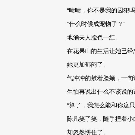
“啧啧，你不是我的囚犯吗
“什么时候成宠物了？”
地涌夫人脸色一红。
在花果山的生活让她已经忘
她更加郁闷了。
气冲冲的鼓着脸颊，一句
生怕再说出什么不该说的
“算了，我怎么能和你这只
陈凡笑了笑，随手捏着小白
却忽然愣住了。