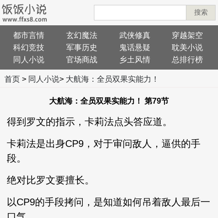
搜索
都市言情
玄幻魔法
武侠修真
穿越架空
科幻竞技
军事历史
鬼话悬疑
耽美小说
同人小说
官场商战
乡土风情
总排行榜
首页
>
同人小说
>
大航海：全员双果实能力！
大航海：全员双果实能力！ 第79节
得到罗文的指示，卡莉法点头答应道。
卡莉法是出身CP9，对于审问敌人，逼供的手
段。
绝对比罗文要擅长。
以CP9的手段拷问，是知道如何吊着敌人最后一
口气。