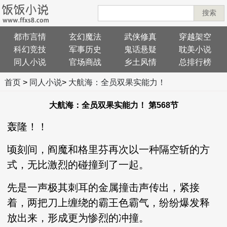
搜索
都市言情
玄幻魔法
武侠修真
穿越架空
科幻竞技
军事历史
鬼话悬疑
耽美小说
同人小说
官场商战
乡土风情
总排行榜
首页
>
同人小说
>
大航海：全员双果实能力！
大航海：全员双果实能力！ 第568节
轰隆！！
顷刻间，阎魔和格里芬再次以一种隔空斩的方
式，无比激烈的碰撞到了一起。
先是一声极其刺耳的金属撞击声传出，紧接
着，两把刀上缠绕的霸王色霸气，纷纷爆发释
放出来，形成更为惨烈的冲撞。