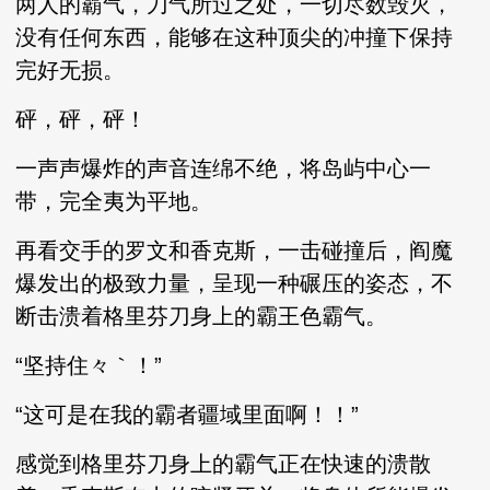
两人的霸气，刀气所过之处，一切尽数毁灭，
没有任何东西，能够在这种顶尖的冲撞下保持
完好无损。
砰，砰，砰！
一声声爆炸的声音连绵不绝，将岛屿中心一
带，完全夷为平地。
再看交手的罗文和香克斯，一击碰撞后，阎魔
爆发出的极致力量，呈现一种碾压的姿态，不
断击溃着格里芬刀身上的霸王色霸气。
“坚持住々｀！”
“这可是在我的霸者疆域里面啊！！”
感觉到格里芬刀身上的霸气正在快速的溃散