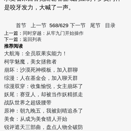
是咬牙发力，大喊了一声。
首节
上一节
568/629
下一节
尾节
目录
上一篇：
同时穿越：从牢九门开始操作
下一篇：
返回列表
推荐阅读
大航海：全员双果实能力！
柯学魅魔，美女拯救者
崩坏：沙漠死神模板，加入群聊
综漫：人在基金会，加入聊天群
综漫双穿：收集愉悦，女主崩坏了
妖尾：赛亚人，却被当作妖精抓走
战队世界之超级腰带
原神：朝九晚五，我被刻晴追杀了
美食：从成为美食猎人开始
锐评遮天三部曲，盘点人物全破防