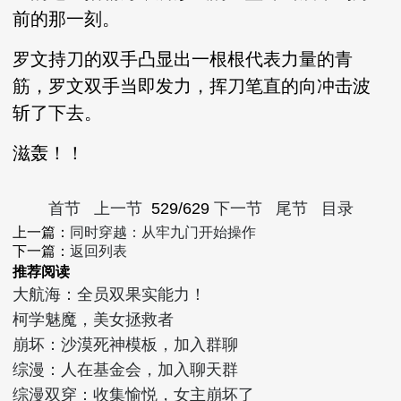
前的那一刻。
罗文持刀的双手凸显出一根根代表力量的青
筋，罗文双手当即发力，挥刀笔直的向冲击波
斩了下去。
滋轰！！
首节
上一节
529/629
下一节
尾节
目录
上一篇：
同时穿越：从牢九门开始操作
下一篇：
返回列表
推荐阅读
大航海：全员双果实能力！
柯学魅魔，美女拯救者
崩坏：沙漠死神模板，加入群聊
综漫：人在基金会，加入聊天群
综漫双穿：收集愉悦，女主崩坏了