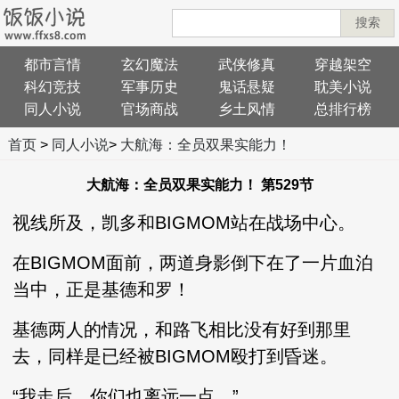
搜索
都市言情
玄幻魔法
武侠修真
穿越架空
科幻竞技
军事历史
鬼话悬疑
耽美小说
同人小说
官场商战
乡土风情
总排行榜
首页
>
同人小说
>
大航海：全员双果实能力！
大航海：全员双果实能力！ 第529节
视线所及，凯多和BIGMOM站在战场中心。
在BIGMOM面前，两道身影倒下在了一片血泊
当中，正是基德和罗！
基德两人的情况，和路飞相比没有好到那里
去，同样是已经被BIGMOM殴打到昏迷。
“我走后，你们也离远一点。”