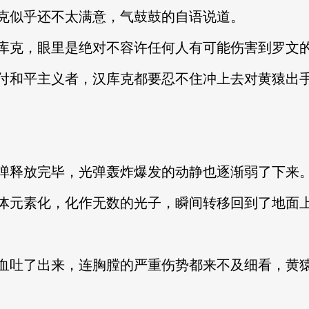
克似乎还不太满意，气鼓鼓的自语说道。
库克，眼里是绝对不容许任何人有可能伤害到罗文
付和平主义者，汉库克都要忍不住冲上去对黄猿出
弹释放完毕，光弹轰炸爆发的动静也逐渐弱了下来
体元素化，化作无数的光子，瞬间转移回到了地面
血吐了出来，连胸膛的严重伤势都来不及细看，黄