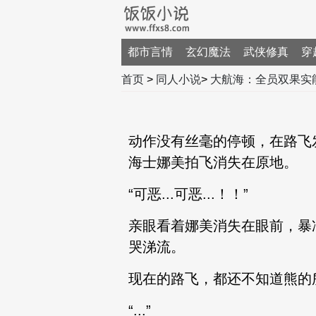
都市言情
玄幻魔法
武侠修真
穿
首页
>
同人小说
>
大航海：全员双果实
动作没有丝毫的停顿，在路飞
海士娜美拍飞消失在原地。
“可恶...可恶...！！”
亲眼看着娜美消失在眼前，暴
哭涕流。
现在的路飞，都还不知道熊的
“...”