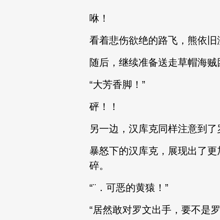
咻！
看着悲伤欲绝的路飞，熊依旧
随后，继续准备送走草帽海贼
“大芳香脚！”
砰！！
另一边，汉库克同样注意到了
暴怒下的汉库克，展现出了更
碎。
“¨．可恶的黄猿！”
“居然敢对罗文出手，要不是