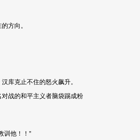
在的方向。
，汉库克止不住的怒火飙升。
名对战的和平主义者脑袋踢成粉
教训他！！”