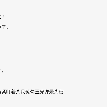
的！
手了。
。
上。
猿紧盯着八尺琼勾玉光弹最为密