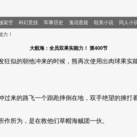
越架空
科幻竞技
军事历史
鬼话悬疑
耽美小说
同人小
能力！
大航海：全员双果实能力！ 第400节
发狂似的朝他冲来的时候，熊再次使用出肉球果实
冲过来的路飞一个踉跄摔倒在地，双手绝望的捶打
所作所为，是在救他们草帽海贼团一伙。