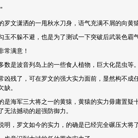
”
的罗文潇洒的一甩秋水刀身，语气充满不屑的向黄
勾玉不躲不避，也是为了测试一下突破后武装色霸气
非常满意！
多数是波音列岛上的一些食人植物，巨大化昆虫等
常凶残了，可在罗文的强大实力面前，显然构不成
欠缺。
的是海军三大将之一的黄猿，黄猿的实力毋庸置疑
了无法撼动的超强防御力。
说明，罗文如今的实力，的确是已经完全碾压大将