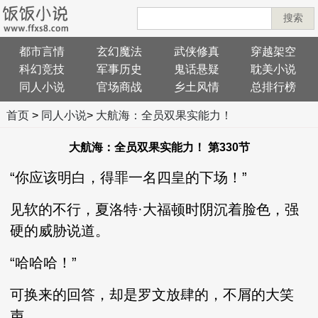
搜索
都市言情
玄幻魔法
武侠修真
穿越架空
科幻竞技
军事历史
鬼话悬疑
耽美小说
同人小说
官场商战
乡土风情
总排行榜
首页
>
同人小说
>
大航海：全员双果实能力！
大航海：全员双果实能力！ 第330节
“你应该明白，得罪一名四皇的下场！”
见软的不行，夏洛特·大福顿时阴沉着脸色，强
硬的威胁说道。
“哈哈哈！”
可换来的回答，却是罗文放肆的，不屑的大笑
声。