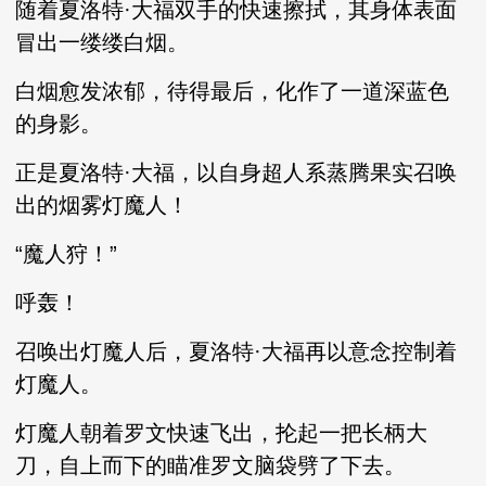
随着夏洛特·大福双手的快速擦拭，其身体表面
冒出一缕缕白烟。
白烟愈发浓郁，待得最后，化作了一道深蓝色
的身影。
正是夏洛特·大福，以自身超人系蒸腾果实召唤
出的烟雾灯魔人！
“魔人狩！”
呼轰！
召唤出灯魔人后，夏洛特·大福再以意念控制着
灯魔人。
灯魔人朝着罗文快速飞出，抡起一把长柄大
刀，自上而下的瞄准罗文脑袋劈了下去。