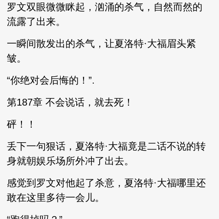
罗文双眼微微眯起，汹涌的杀气，自然而然的
流露了出来。
一瞬间散发出的杀气，让夏洛特·大福眉头紧
皱。
“你绝对会后悔的！”.
第187章 不会说话，就去死！
砰！！
丢下一句狠话，夏洛特·大福竟是二话不说的转
身就朝娱乐场所外冲了出去。
感觉到罗文对他起了杀意，夏洛特·大福哪里还
敢在这里多待一会儿。