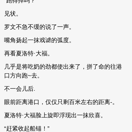
“跑得掉吗？”
见状。
罗文不急不缓的说了一声。
嘴角扬起一抹戏谑的弧度。
再看夏洛特·大福。
几乎是将吃奶的劲都使出来了，拼了命的往港
口方向跑~去。
不一会儿后.
眼前距离港口，仅仅只剩百米左右的距离-。
夏洛特·大福脸上旋即浮现出一抹欣喜。
“赶紧收起船锚！”