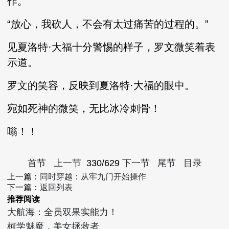
作。
“放心，我砍人，不会有太过痛苦的过程的。”
见夏洛特·大福十分警惕的样子，罗文微笑着表
示道。
罗文的笑容，反映到夏洛特·大福的眼中。
宛如死神的微笑，无比冰冷刺骨！
嗡！！
首节
上一节
330/629
下一节
尾节
目录
上一篇：
同时穿越：从牢九门开始操作
下一篇：
返回列表
推荐阅读
大航海：全员双果实能力！
柯学魅魔，美女拯救者