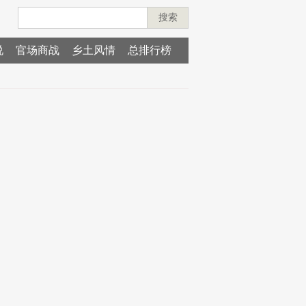
搜索
说
官场商战
乡土风情
总排行榜