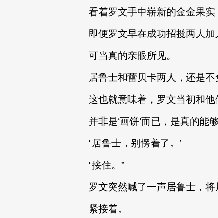
看着罗文手中崭新的金金果实
即便罗文早在成功招揽两人加
可当真的亲眼所见。
居鲁士和蕾贝卡两人，还是不
这也就意味着，罗文当初和他
并非是‘画饼’而已，是真的能
“居鲁士，别愣着了。”
“接住。”
罗文突然喊了一声居鲁士，将
紧接着。