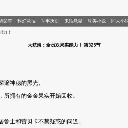
越架空
科幻竞技
军事历史
鬼话悬疑
耽美小说
同人小
能力！
大航海：全员双果实能力！ 第325节
深邃神秘的黑光。
，所拥有的金金果实开始回收。
居鲁士和蕾贝卡不禁疑惑的问道。