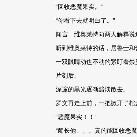
“回收恶魔果实。”
“你看下去就明白了。”
闻言，维奥莱特向两人解释说
听到维奥莱特的话，居鲁士和
一双眼睛动也不动的紧盯着禁
片刻后。
深邃的黑光逐渐黯淡散去。
罗文再走上前，一把掀开了棺
“恶魔果实！！”
“船长他。。。真的能回收恶魔