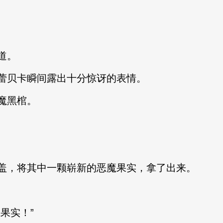
道。
蕾贝卡瞬间露出十分惊讶的表情。
魔黑棺。
盖，将其中一颗崭新的恶魔果实，拿了出来。
果实！”