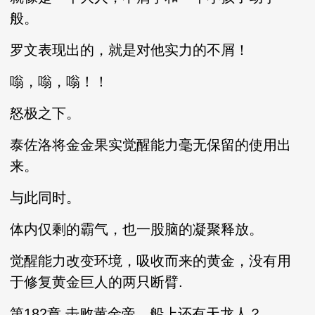
般。
罗文表现出的，就是对他实力的不屑！
嗡，嗡，嗡！！
怒极之下。
泰佐洛将金金果实觉醒能力毫无保留的使用出
来。
与此同时。
体内仅剩的霸气，也一股脑的凝聚释放。
觉醒能力改变环境，吸收而来的黄金，没有用
于修复黄金巨人的两只断臂.
第182章 击败黄金帝，船上还有天龙人？