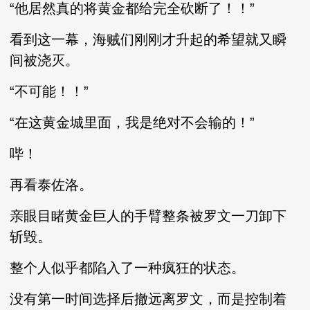
“他居然真的将黄金都给完全砍断了！！”
看到这一幕，海贼们刚刚才升起的希望就又瞬
间被浇灭。
“不可能！！”
“在这黄金城里面，我是绝对不会输的！”
哔！
再看泰佐洛。
亲眼目睹黄金巨人的手臂整条被罗文一刀卸下
斩毁。
整个人似乎都陷入了一种疯狂的状态。
没有第一时间选择后撤远离罗文，而是控制着