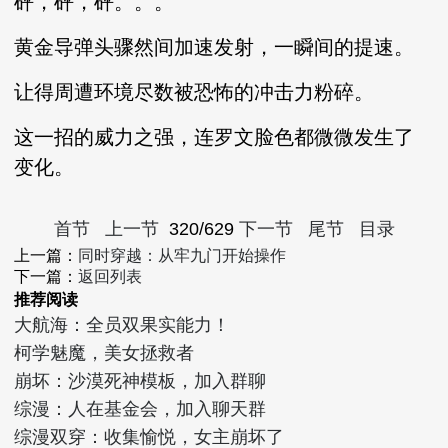
砰，砰，砰。。。
黄金导弹头骤然间加速发射，一瞬间的提速。
让得周遭环境尽数被恐怖的冲击力粉碎。
这一招的威力之强，连罗文脸色都微微发生了
变化。
首节
上一节
320/629
下一节
尾节
目录
上一篇：
同时穿越：从牢九门开始操作
下一篇：
返回列表
推荐阅读
大航海：全员双果实能力！
柯学魅魔，美女拯救者
崩坏：沙漠死神模板，加入群聊
综漫：人在基金会，加入聊天群
综漫双穿：收集愉悦，女主崩坏了