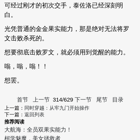
可经过刚才的初次交手，泰佐洛已经深刻明
白。
光凭普通的金金果实能力，那是绝对无法将罗
文击败杀死的。
想要彻底击败罗文，就必须用到觉醒的能力。
嗡，嗡，嗡！！
想罢。
首节
上一节
314/629
下一节
尾节
目录
上一篇：
同时穿越：从牢九门开始操作
下一篇：
返回列表
推荐阅读
大航海：全员双果实能力！
柯学魅魔，美女拯救者