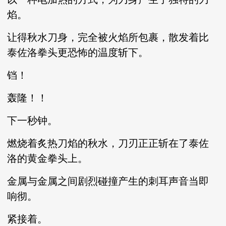
焰。
让得秋水刀身，完全被火焰所包裹，散发着比
泰佐洛拳头更恐怖的温度斩下。
铛！
轰隆！！
下一秒钟。
燃烧着炙热刀焰的秋水，刀刃正正斩在了泰佐
洛的黄金拳头上。
金属与金属之间剧烈碰撞产生的刺耳声音当即
响彻。
紧接着。