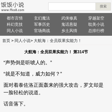
搜索
都市言情
玄幻魔法
武侠修真
穿越架空
科幻竞技
军事历史
鬼话悬疑
耽美小说
同人小说
官场商战
乡土风情
总排行榜
首页
>
同人小说
>
大航海：全员双果实能力！
大航海：全员双果实能力！ 第314节
“声势倒是听唬人的。”
“就是不知道，威力如何？”
面对着泰佐洛正面轰来的强大攻击，罗文却是
一脸轻松的说道。
话音落下。