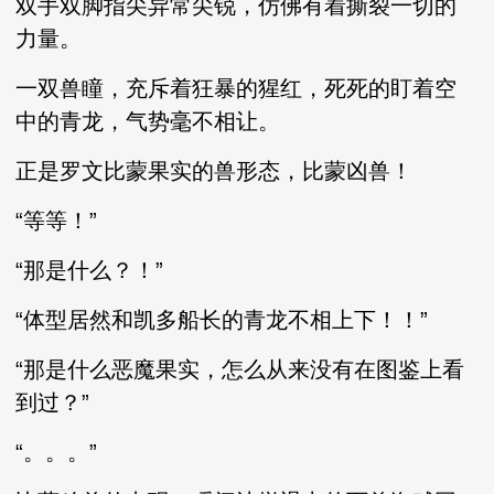
双手双脚指尖异常尖锐，仿佛有着撕裂一切的
力量。
一双兽瞳，充斥着狂暴的猩红，死死的盯着空
中的青龙，气势毫不相让。
正是罗文比蒙果实的兽形态，比蒙凶兽！
“等等！”
“那是什么？！”
“体型居然和凯多船长的青龙不相上下！！”
“那是什么恶魔果实，怎么从来没有在图鉴上看
到过？”
“。。。”