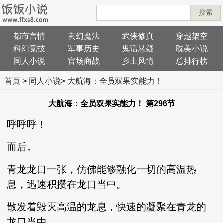
搜索
都市言情
玄幻魔法
武侠修真
穿越架空
科幻竞技
军事历史
鬼话悬疑
耽美小说
同人小说
官场商战
乡土风情
总排行榜
首页
>
同人小说
>
大航海：全员双果实能力！
大航海：全员双果实能力！ 第296节
呼呼呼！
而后。
青龙龙口一张，仿佛能够融化一切的高温热
息，迅速积攒在龙口当中。
散发着毁灭高温的龙息，快速的凝聚在青龙的
龙口当中。