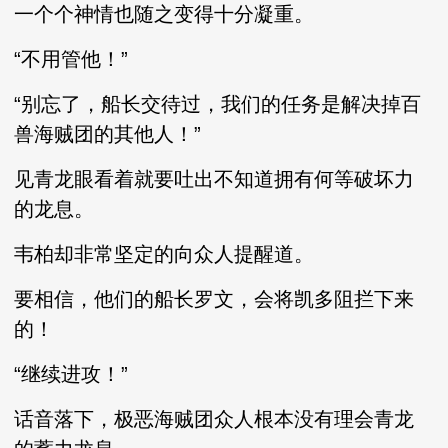
一个个神情也随之变得十分凝重。
“不用管他！”
“别忘了，船长交待过，我们的任务是解决掉百
兽海贼团的其他人！”
见青龙眼看着就要吐出不知道拥有何等破坏力
的龙息。
韦柏却非常坚定的向众人提醒道。
要相信，他们的船长罗文，会将凯多阻拦下来
的！
“继续进攻！”
话音落下，极恶海贼团众人根本没有理会青龙