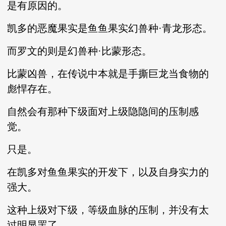
是有原因的。
凯多的恶魔果实是鱼鱼果实幻兽种·青龙形态。
而罗文的则是幻兽种·比蒙形态。
比蒙凶兽，在传说中本就是手撕巨龙当食物的
彪悍存在。
自然会有那种下级面对上级隐隐间的压制感
觉。
只是。
在凯多对鱼鱼果实的开发下，以及自身实力的
强大。
这种上级对下级，等级血脉的压制，并没有太
过明显罢了。