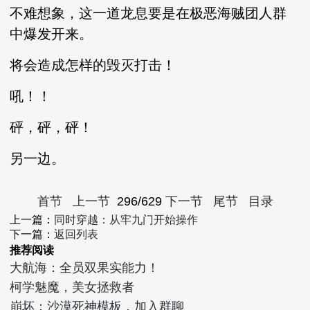
不难想象，这一道龙息要是在极恶海贼团人群
中爆发开来。
将会造成怎样的毁灭打击！
吼！！
砰，砰，砰！
另一边。
首节
上一节
296/629
下一节
尾节
目录
上一篇：
同时穿越：从牢九门开始操作
下一篇：
返回列表
推荐阅读
大航海：全员双果实能力！
柯学魅魔，美女拯救者
崩坏：沙漠死神模板，加入群聊