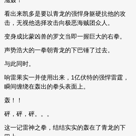
滋轰！
看出来凯多是要以青龙的强悍身躯硬抗他的攻
击，无视他选择攻击向极恶海贼团众人。
变身成比蒙凶兽的罗文当即一握巨大的右拳。
声势浩大的一拳朝青龙的下巴锤了过去。
与此同时。
响雷果实一并使用出来，1亿伏特的强悍雷霆，
瞬间缠绕在轰出的拳头表面上。
轰！！
砰，砰，砰。。。
这一记雷神之拳，结结实实的轰在了青龙的下