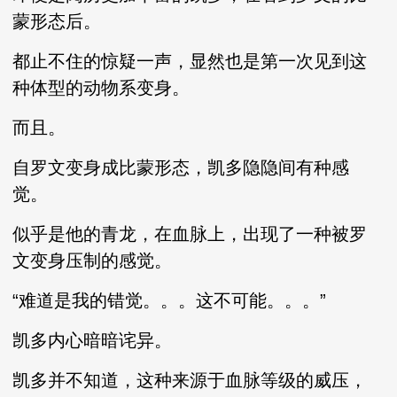
蒙形态后。
都止不住的惊疑一声，显然也是第一次见到这
种体型的动物系变身。
而且。
自罗文变身成比蒙形态，凯多隐隐间有种感
觉。
似乎是他的青龙，在血脉上，出现了一种被罗
文变身压制的感觉。
“难道是我的错觉。。。这不可能。。。”
凯多内心暗暗诧异。
凯多并不知道，这种来源于血脉等级的威压，