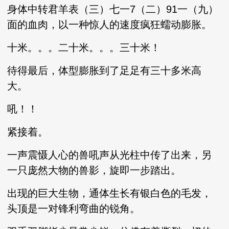
身体中转君羊表（三）七一7（二）91一（九）
面的血肉，以一种惊人的速度疯狂蠕动膨胀。
十米。。。二十米。。。三十米！
待得最后，体型膨胀到了足足有三十多米高
大。
吼！！
紧接着。
一声震慑人心的兽吼声从光柱中传了出来，另
一只庞然大物的兽影，旋即一步踏出。
出现的巨大生物，通体生长有银白色的毛发，
头顶是一对锋利弯曲的锐角。