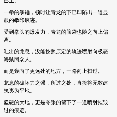
巴上。
一拳的暴锤，顿时让青龙的下巴凹陷出一道显
眼的拳印痕迹。
受到拳头的爆发力，青龙的脑袋也随之向上偏
离。
吐出的龙息，没能按照原定的轨迹喷射向极恶
海贼团众人。
而是轰向了更远处的地方，一路向上扫过。
龙息的破坏力之强，所过之处，直接将无数建
筑夷为平地。
坚硬的大地，更是夸张的留下了一道喷射摧毁
过的痕迹。