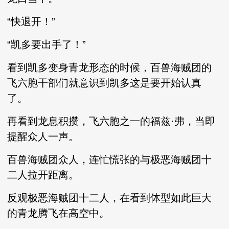
“快退开！”
“凯多要出手了！”
看到凯多变身青龙形态的时候，百兽海贼团的
飞六胞干部们就意识到凯多这是要开始认真
了。
再看到龙息积攒，飞六胞之一的福兹·弗，当即
提醒众人一声。
百兽海贼团众人，连忙慌张的与极恶海贼团十
二人拉开距离。
反观极恶海贼团十二人，在看到体型如此巨大
的青龙腾飞在高空中。