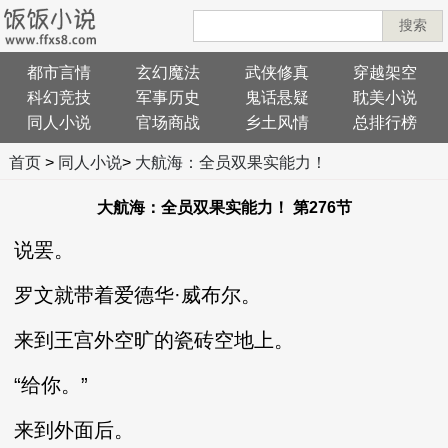
搜索
都市言情
玄幻魔法
武侠修真
穿越架空
科幻竞技
军事历史
鬼话悬疑
耽美小说
同人小说
官场商战
乡土风情
总排行榜
首页
>
同人小说
>
大航海：全员双果实能力！
大航海：全员双果实能力！ 第276节
说罢。
罗文就带着爱德华·威布尔。
来到王宫外空旷的瓷砖空地上。
“给你。”
来到外面后。