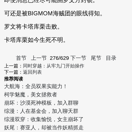
即便消息已经尽可能由罗文方封锁。
可还是被BIGMOM海贼团的眼线得知。
罗文将卡塔库栗击败。
卡塔库栗如今生死不明。
首节
上一节
276/629
下一节
尾节
目录
上一篇：
同时穿越：从牢九门开始操作
下一篇：
返回列表
推荐阅读
大航海：全员双果实能力！
柯学魅魔，美女拯救者
崩坏：沙漠死神模板，加入群聊
综漫：人在基金会，加入聊天群
综漫双穿：收集愉悦，女主崩坏了
妖尾：赛亚人，却被当作妖精抓走