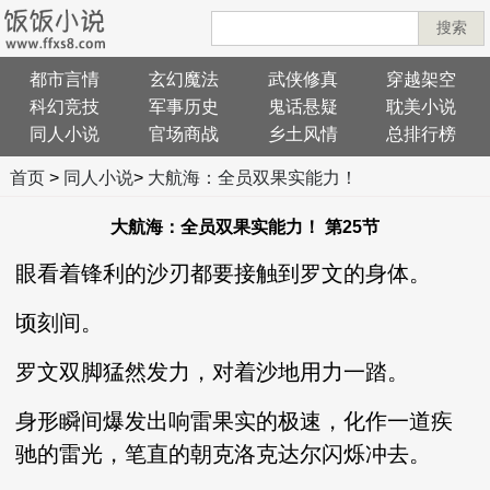
搜索
都市言情
玄幻魔法
武侠修真
穿越架空
科幻竞技
军事历史
鬼话悬疑
耽美小说
同人小说
官场商战
乡土风情
总排行榜
首页
>
同人小说
>
大航海：全员双果实能力！
大航海：全员双果实能力！ 第25节
眼看着锋利的沙刃都要接触到罗文的身体。
顷刻间。
罗文双脚猛然发力，对着沙地用力一踏。
身形瞬间爆发出响雷果实的极速，化作一道疾
驰的雷光，笔直的朝克洛克达尔闪烁冲去。