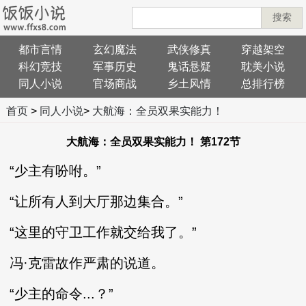
搜索
都市言情
玄幻魔法
武侠修真
穿越架空
科幻竞技
军事历史
鬼话悬疑
耽美小说
同人小说
官场商战
乡土风情
总排行榜
首页
>
同人小说
>
大航海：全员双果实能力！
大航海：全员双果实能力！ 第172节
“少主有吩咐。”
“让所有人到大厅那边集合。”
“这里的守卫工作就交给我了。”
冯·克雷故作严肃的说道。
“少主的命令...？”