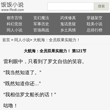
搜索
都市言情
玄幻魔法
武侠修真
穿越架空
科幻竞技
军事历史
鬼话悬疑
耽美小说
同人小说
官场商战
乡土风情
总排行榜
首页
>
同人小说
>
大航海：全员双果实能力！
大航海：全员双果实能力！ 第121节
雷利眼中，只看到了罗文自信的笑容。
“我当然知道了。”
“既然知道你还...”
“我相信罗文船长的话！”
咕噜！