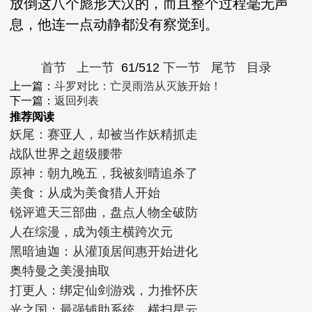
放倒这八个彪形大汉的，而且整个过程毫无声
息，他连一点动静都没有察觉到。
首节
上一节
61/512
下一节
尾节
目录
上一篇：
斗罗对比：亡灵雨浩从灭族开始！
下一篇：
返回列表
推荐阅读
妖尾：赛亚人，却被当作妖精抓走
战队世界之超级腰带
原神：朝九晚五，我被刻晴追杀了
美食：从成为美食猎人开始
锐评遮天三部曲，盘点人物全破防
人在综漫，成为领主横跨次元
黑暗迪迦：从灌顶居间惠开始进化
奥特曼之美漫抽取
打更人：绑定仙剑游戏，力推怀庆
光之国：最强辅助系统，横扫星云