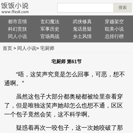
搜索
都市言情
玄幻魔法
武侠修真
穿越架空
科幻竞技
军事历史
鬼话悬疑
耽美小说
同人小说
官场商战
乡土风情
总排行榜
首页
>
同人小说
>
宅厨师
宅厨师 第61节
“唔，这笑声究竟是怎么回事，可恶，想不
通啊。”
虽然这包子大部分都奥秘都被绘里奈看穿
了，但是唯独这笑声她却怎么也想不通，区区
一个包子竟然会笑，这不科学啊。
疑惑着再次一咬包子，这一次她咬破了那