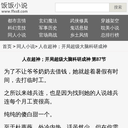
搜索
都市言情
玄幻魔法
武侠修真
穿越架空
科幻竞技
军事历史
鬼话悬疑
耽美小说
同人小说
官场商战
乡土风情
总排行榜
首页
>
同人小说
>
人在超神；开局超级大脑科研成神
人在超神；开局超级大脑科研成神 第87节
为了不让爷爷奶奶去借钱，她就趁着暑假有时
间，去打临时工。
之所以来雄兵连，也是因为找到她的人说雄兵
连每个月工资很高。
纯纯的傻白甜一个。
至于杜蔷薇，外冷内热，话虽然少，但在你需