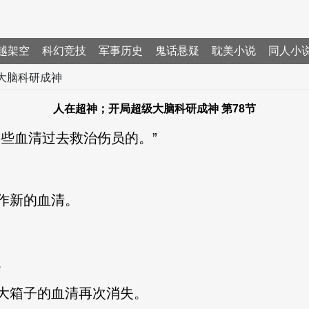
越架空
科幻竞技
军事历史
鬼话悬疑
耽美小说
同人小
大脑科研成神
人在超神；开局超级大脑科研成神 第78节
些血清过去救治伤员的。”
作新的血清。
。
大箱子的血清再次消失。