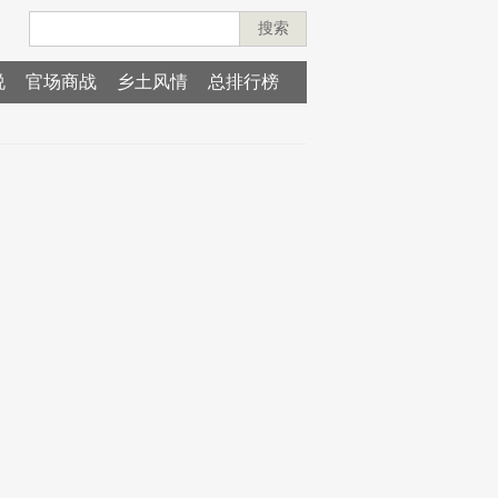
搜索
说
官场商战
乡土风情
总排行榜