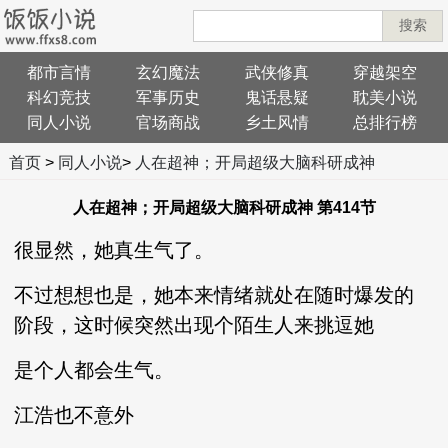
搜索
都市言情
玄幻魔法
武侠修真
穿越架空
科幻竞技
军事历史
鬼话悬疑
耽美小说
同人小说
官场商战
乡土风情
总排行榜
首页
>
同人小说
>
人在超神；开局超级大脑科研成神
人在超神；开局超级大脑科研成神 第414节
很显然，她真生气了。
不过想想也是，她本来情绪就处在随时爆发的
阶段，这时候突然出现个陌生人来挑逗她
是个人都会生气。
江浩也不意外