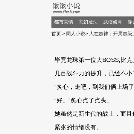
都市言情
玄幻魔法
武侠修真
穿
首页
>
同人小说
>
人在超神；开局超级
毕竟龙珠第一位大BOSS,比
几百战斗力的提升，已经不小
“炙心，走吧，到我们俩上场了
“好。”炙心点了点头。
她虽然是新生代的战士，而且
紧张的情绪没有。