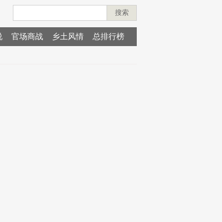
搜索
说
官场商战
乡土风情
总排行榜