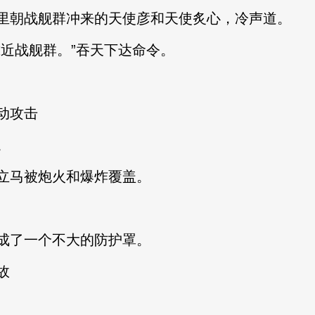
里朝战舰群冲来的天使彦和天使炙心，冷声道。
靠近战舰群。”吞天下达命令。
动攻击
。
立马被炮火和爆炸覆盖。
成了一个不大的防护罩。
故