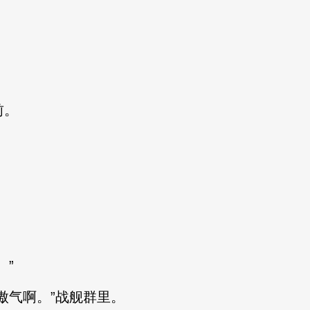
前。
。”
傲气啊。”战舰群里。