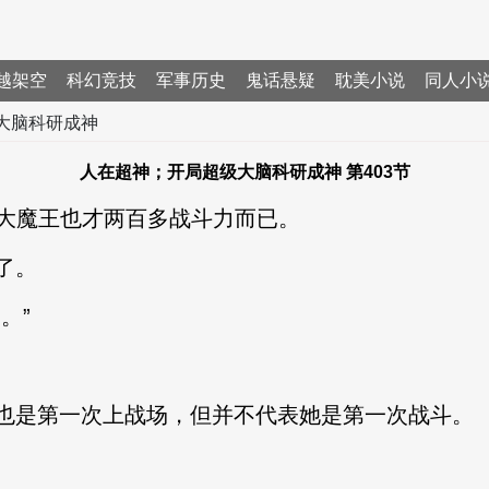
越架空
科幻竞技
军事历史
鬼话悬疑
耽美小说
同人小
大脑科研成神
人在超神；开局超级大脑科研成神 第403节
克大魔王也才两百多战斗力而已。
了。
。”
也是第一次上战场，但并不代表她是第一次战斗。