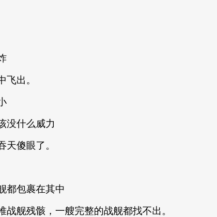
炸
中飞出。
小
该没什么威力
吞天傻眼了。
舰都包裹在其中
堆战舰残骸，一艘完整的战舰都找不出。