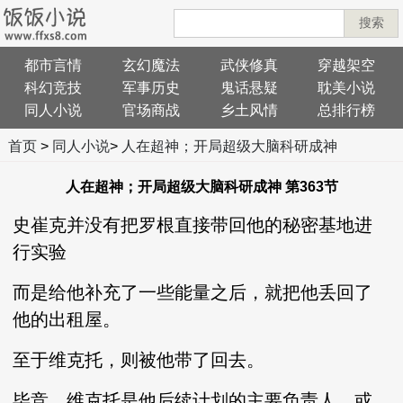
搜索
都市言情
玄幻魔法
武侠修真
穿越架空
科幻竞技
军事历史
鬼话悬疑
耽美小说
同人小说
官场商战
乡土风情
总排行榜
首页
>
同人小说
>
人在超神；开局超级大脑科研成神
人在超神；开局超级大脑科研成神 第363节
史崔克并没有把罗根直接带回他的秘密基地进
行实验
而是给他补充了一些能量之后，就把他丢回了
他的出租屋。
至于维克托，则被他带了回去。
毕竞，维克托是他后续计划的主要负责人，或