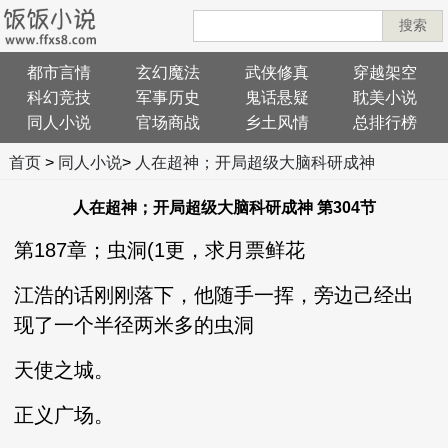
搜索
都市言情
玄幻魔法
武侠修真
穿越架空
科幻竞技
军事历史
鬼话悬疑
耽美小说
同人小说
官场商战
乡土风情
总排行榜
首页
>
同人小说
>
人在超神；开局超级大脑科研成神
人在超神；开局超级大脑科研成神 第304节
第187章；虫洞(1更，求月票鲜花
江浩的话刚刚落下，他随手一挥，旁边己经出
现了一个半径两米多的虫洞
天使之城。
正义广场。