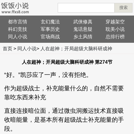
搜索
都市言情
玄幻魔法
武侠修真
穿越架空
科幻竞技
军事历史
鬼话悬疑
耽美小说
同人小说
官场商战
乡土风情
总排行榜
首页
>
同人小说
>
人在超神；开局超级大脑科研成神
人在超神；开局超级大脑科研成神 第274节
“好。”凯莎应了一声，没有拒绝。
作为超级战士，补充能量什么的，自然不需要
靠吃东西来补充
直接连接暗位面，通过微虫洞搬运技术直接吸
收暗能量，是基本所有超级战士补充能量的手
段。