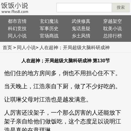
搜索
都市言情
玄幻魔法
武侠修真
穿越架空
科幻竞技
军事历史
鬼话悬疑
耽美小说
同人小说
官场商战
乡土风情
总排行榜
首页
>
同人小说
>
人在超神；开局超级大脑科研成神
人在超神；开局超级大脑科研成神 第130节
他们住的地方房间多，倒也不用担心住不下。
当天晚上，江浩亲自下厨，做了不少好吃的。
让琪琳父母对江浩也是越发满意。
人厉害还没架子，一个那么厉害的人还能放下
架子亲自给他们做饭吃，这个态度足以说明江
浩是真的在意琪琳。