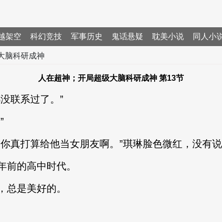
越架空
科幻竞技
军事历史
鬼话悬疑
耽美小说
同人小
大脑科研成神
人在超神；开局超级大脑科研成神 第13节
没联系过了。”
”
真打算给他当女朋友啊。”琪琳脸色微红，没有说
前的高中时代。
，总是美好的。