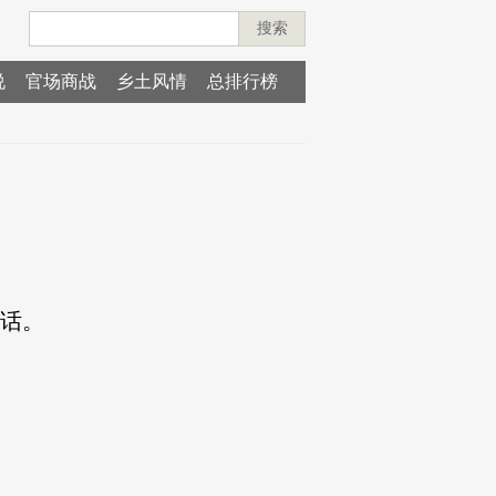
搜索
说
官场商战
乡土风情
总排行榜
话。