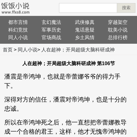
搜索
都市言情
玄幻魔法
武侠修真
穿越架空
科幻竞技
军事历史
鬼话悬疑
耽美小说
同人小说
官场商战
乡土风情
总排行榜
首页
>
同人小说
>
人在超神；开局超级大脑科研成神
人在超神；开局超级大脑科研成神 第106节
潘震是帝鸿坤，也就是帝蕾娜爷爷的得力手
下。
深得对方的信任，潘震对帝鸿坤，也是十分的
忠诚。
所以在帝鸿坤死之后，他一直想把帝蕾娜教导
成一个合格的君王，这样，他才无愧帝鸿坤的