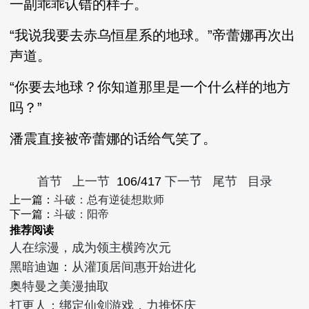
一副乖乖认错的样子。
“我说我要去赤乌恒星系的地球。”帝蕾娜再次出
声道。
“你要去地球？你知道那里是一个什么样的地方
吗？”
潘震直接被帝蕾娜的话给气笑了。
首节
上一节
106/417
下一节
尾节
目录
上一篇：
斗破：总有逆徒想欺师
下一篇：
斗破：阳帝
推荐阅读
人在综漫，成为领主横跨次元
黑暗迪迦：从灌顶居间惠开始进化
奥特曼之美漫抽取
打更人：绑定仙剑游戏，力推怀庆