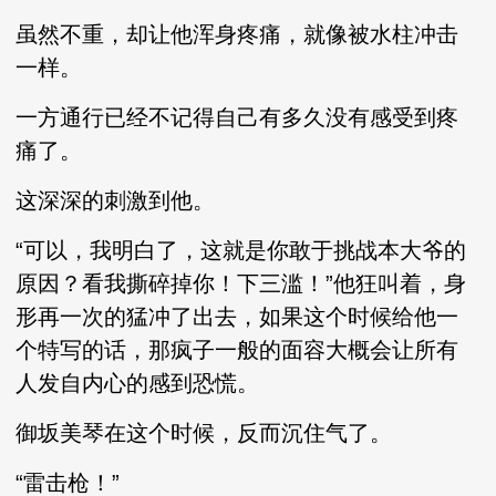
虽然不重，却让他浑身疼痛，就像被水柱冲击
一样。
一方通行已经不记得自己有多久没有感受到疼
痛了。
这深深的刺激到他。
“可以，我明白了，这就是你敢于挑战本大爷的
原因？看我撕碎掉你！下三滥！”他狂叫着，身
形再一次的猛冲了出去，如果这个时候给他一
个特写的话，那疯子一般的面容大概会让所有
人发自内心的感到恐慌。
御坂美琴在这个时候，反而沉住气了。
“雷击枪！”