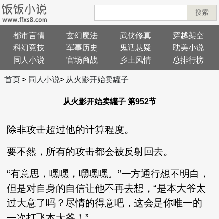
搜索
都市言情
玄幻魔法
武侠修真
穿越架空
科幻竞技
军事历史
鬼话悬疑
耽美小说
同人小说
官场商战
乡土风情
总排行榜
首页
>
同人小说
>
从火影开始卖罐子
从火影开始卖罐子 第952节
除非攻击超过他的计算程度。
要不然，所有的攻击都会被反射回去。
“有意思，嘿嘿，嘿嘿嘿。”一方通行想不明白，
但是对自身的自信让他不再去想，“是本大爷太
过大意了吗？尽情的得意吧，这会是你唯一的
一次打飞本大爷！”