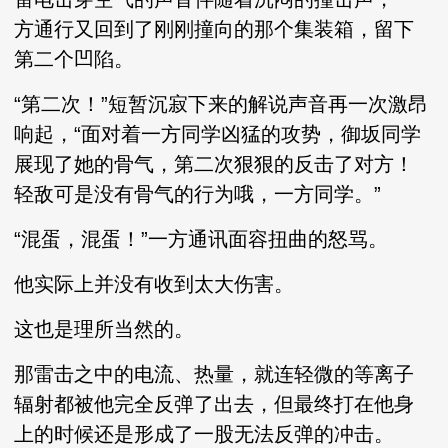
方通行又回到了刚刚撞向的那个集装箱，留下
第二个凹陷。
“第二次！”短暂沉寂下来的解说声音再一次激昂
响起，“面对着一方同学凶猛的攻势，御坂同学
展现了她的骨气，第二次狠狠的反击了对方！
轻敌可是没有骨气的行为哦，一方同学。”
“混蛋，混蛋！”一方通讯面容扭曲的怒骂。
他实际上并没有收到太大伤害。
这也是理所当然的。
那雷击之中的电流、热量，就连轻微的等离子
辐射都被他完全反弹了出去，但最终打在他身
上的时候还是形成了一股无法反弹的冲击。