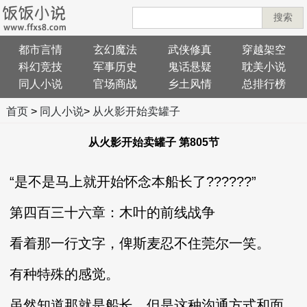
搜索
都市言情
玄幻魔法
武侠修真
穿越架空
科幻竞技
军事历史
鬼话悬疑
耽美小说
同人小说
官场商战
乡土风情
总排行榜
首页
>
同人小说
>
从火影开始卖罐子
从火影开始卖罐子 第805节
“是不是马上就开始怀念本船长了??????”
第四百三十六章：木叶的前线战争
看着那一行文字，俾斯麦忍不住莞尔一笑。
有种特殊的感觉。
虽然知道那就是船长，但是这种沟通方式和面