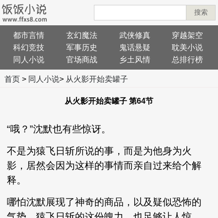
搜索
都市言情
玄幻魔法
武侠修真
穿越架空
科幻竞技
军事历史
鬼话悬疑
耽美小说
同人小说
官场商战
乡土风情
总排行榜
首页
>
同人小说
>
从火影开始卖罐子
从火影开始卖罐子 第64节
“哦？”沈默也有些惊讶。
不是为猿飞日斩所说的事，而是为他身为火
影，居然会因为这样的事情而亲自过来给个解
释。
哪怕沈默展现了神奇的商品，以及疑似恐怖的
气势，猿飞日斩的这份魄力，也足够让人惊