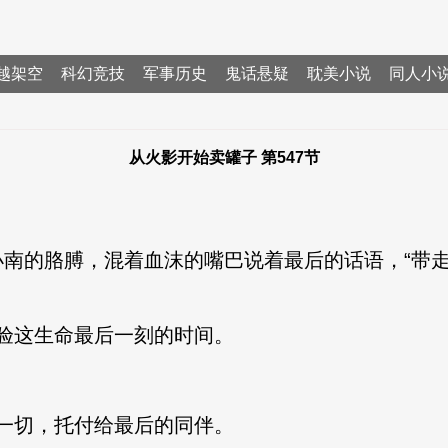
越架空
科幻竞技
军事历史
鬼话悬疑
耽美小说
同人小
从火影开始卖罐子 第547节
小南的胳膊，混着血沫的嘴巴说着最后的话语，“带走......轮
验这生命最后一刻的时间。
一切，托付给最后的同伴。