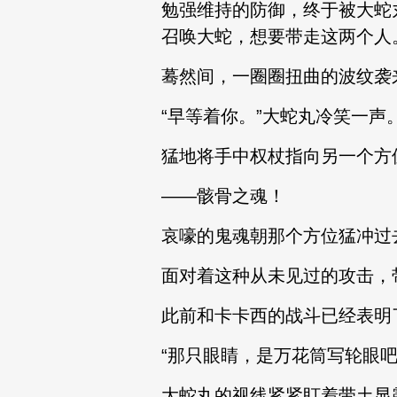
勉强维持的防御，终于被大蛇
召唤大蛇，想要带走这两个人
蓦然间，一圈圈扭曲的波纹袭
“早等着你。”大蛇丸冷笑一声
猛地将手中权杖指向另一个方
——骸骨之魂！
哀嚎的鬼魂朝那个方位猛冲过
面对着这种从未见过的攻击，
此前和卡卡西的战斗已经表明
“那只眼睛，是万花筒写轮眼吧
大蛇丸的视线紧紧盯着带土显