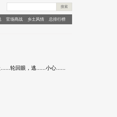
搜索
说
官场商战
乡土风情
总排行榜
回眼，逃......小心......