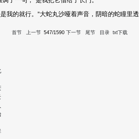
强调了一句，“是我把它借给了长门。”
它是我的就行。”大蛇丸沙哑着声音，阴暗的蛇瞳里
首节
上一节
547/1590
下一节
尾节
目录
txt下载
化
庆
云
人
始
群