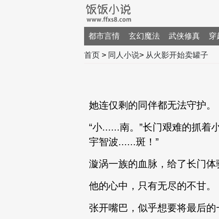
都市言情
玄幻魔法
武侠修真
穿
首页
>
同人小说
>
从火影开始卖罐子
她连仅剩的同伴都无法守护。
“小......南。”长门艰难的抓着
宇智波......斑！”
漩涡一族的血脉，给了长门体
他的心中，只有无尽的不甘。
张开嘴巴，似乎想要将最后的