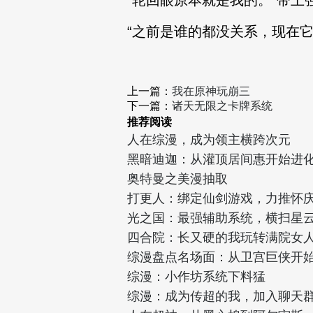
“轮回眼原本就是我的。”带土
“之前是谁的都没关系，现在
上一篇：
我在原神玩崩三
下一篇：
诸天无限之卡牌系统
推荐阅读
人在综漫，成为领主横跨次元
黑暗迪迦：从灌顶居间惠开始进
奥特曼之美漫抽取
打更人：绑定仙剑游戏，力推怀
光之国：最强辅助系统，横扫星
四合院：长又硬的我玩转满院女
综漫盘点名场面：从卫宫巨侠开
综漫：小作坊系统下料猛
综漫：成为传超的我，加入聊天