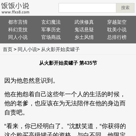
搜索
都市言情
玄幻魔法
武侠修真
穿越架空
科幻竞技
军事历史
鬼话悬疑
耽美小说
同人小说
官场商战
乡土风情
总排行榜
首页
>
同人小说
>
从火影开始卖罐子
从火影开始卖罐子 第435节
因为他忽然意识到。
他在抱怨着自己这些年一个人的生活的时候，
他的老爹，也应该在为无法陪伴在他的身边而
自责吧。
“看来，你已经明白了。”沈默笑道，“你获得的
这个购买高级罐子的资格，与白不同，他限定