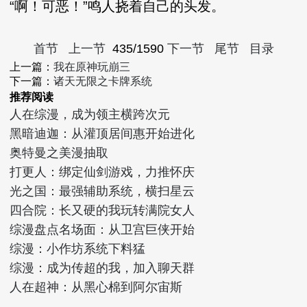
“啊！可恶！”鸣人挠着自己的头发。
首节
上一节
435/1590
下一节
尾节
目录
上一篇：
我在原神玩崩三
下一篇：
诸天无限之卡牌系统
推荐阅读
人在综漫，成为领主横跨次元
黑暗迪迦：从灌顶居间惠开始进化
奥特曼之美漫抽取
打更人：绑定仙剑游戏，力推怀庆
光之国：最强辅助系统，横扫星云
四合院：长又硬的我玩转满院女人
综漫盘点名场面：从卫宫巨侠开始
综漫：小作坊系统下料猛
综漫：成为传超的我，加入聊天群
人在超神：从黑心棉到阿尔宙斯