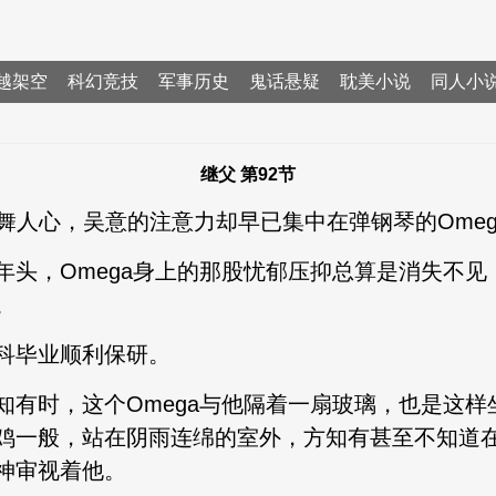
越架空
科幻竞技
军事历史
鬼话悬疑
耽美小说
同人小
继父 第92节
鼓舞人心，吴意的注意力却早已集中在弹钢琴的Omeg
年头，Omega身上的那股忧郁压抑总算是消失不
。
科毕业顺利保研。
知有时，这个Omega与他隔着一扇玻璃，也是这
鸡一般，站在阴雨连绵的室外，方知有甚至不知道
神审视着他。