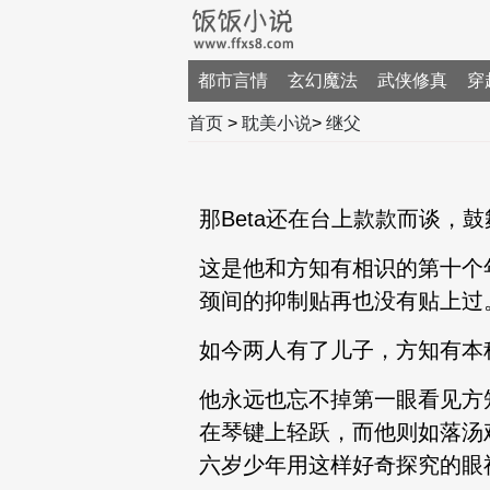
都市言情
玄幻魔法
武侠修真
穿
首页
>
耽美小说
>
继父
那Beta还在台上款款而谈，
这是他和方知有相识的第十个
颈间的抑制贴再也没有贴上过
如今两人有了儿子，方知有本
他永远也忘不掉第一眼看见方
在琴键上轻跃，而他则如落汤
六岁少年用这样好奇探究的眼