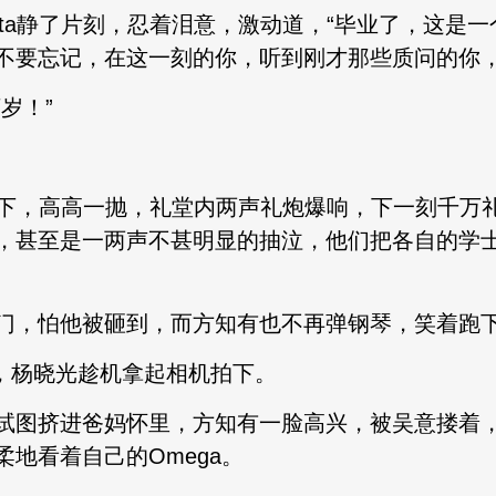
ta静了片刻，忍着泪意，激动道，“毕业了，这是
不要忘记，在这一刻的你，听到刚才那些质问的你，
岁！”
帽摘下，高高一抛，礼堂内两声礼炮爆响，下一刻千万
，甚至是一两声不甚明显的抽泣，他们把各自的学
门，怕他被砸到，而方知有也不再弹钢琴，笑着跑
一处，杨晓光趁机拿起相机拍下。
试图挤进爸妈怀里，方知有一脸高兴，被吴意搂着
地看着自己的Omega。