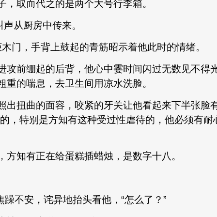
子，取而代之的是两个大号行李箱。
叫声从厨房中传来。
衣柜木门，手背上鼓起的青筋昭示着他此时的情绪。
进攻前绷起的后背，他心中霎时间闪过无数见不得
粗重的喘息，去卫生间用凉水洗脸。
照出扭曲的面容，咬紧的牙关让他看起来下半张脸
纤细的，特别是方知有这种受过性虐待的，他必须有
，方知有正在给蛋糕插蜡烛，是数字十八。
刻的焦躁不安，诧异地抬头看他，“怎么了？”