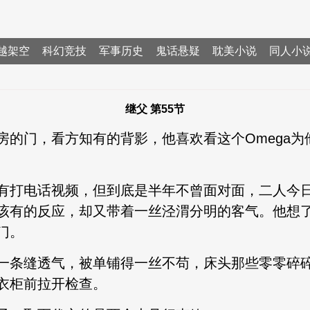
越架空
科幻竞技
军事历史
鬼话悬疑
耽美小说
同人小
继父 第55节
房的门，看方知有的背影，他喜欢看这个Omega
有打电话视频，但到底是半年不曾面对面，二人今
该有的反应，却又带着一丝泾渭分明的客气。他想
门。
一条缝透气，被单铺得一丝不苟，床头那些零零碎
衣柜前拉开检查。