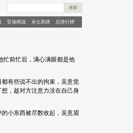
搜索
说
官场商战
乡土风情
总排行榜
为他忙前忙后，满心满眼都是他
日都有些说不出的拘束，吴意觉
了想，趁对方注意力没在自己身
碎的小东西被尽数收起，吴意眉