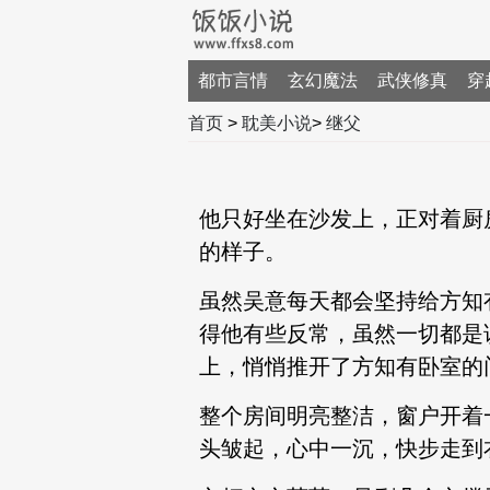
都市言情
玄幻魔法
武侠修真
穿
首页
>
耽美小说
>
继父
他只好坐在沙发上，正对着厨
的样子。
虽然吴意每天都会坚持给方知
得他有些反常，虽然一切都是
上，悄悄推开了方知有卧室的
整个房间明亮整洁，窗户开着
头皱起，心中一沉，快步走到