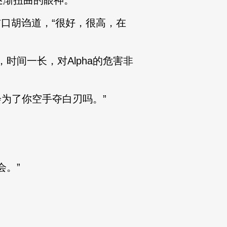
逐渐扭曲的眼神。
信口胡诌道，“很好，很高，在
，时间一长，对Alpha的危害非
会为了你空手夺白刃吗。”
会。”