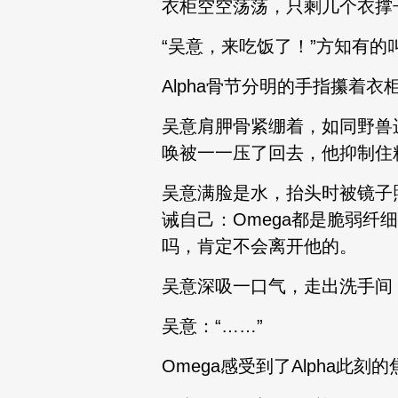
衣柜空空荡荡，只剩几个衣撑
“吴意，来吃饭了！”方知有的
Alpha骨节分明的手指攥着
吴意肩胛骨紧绷着，如同野兽
唤被一一压了回去，他抑制住
吴意满脸是水，抬头时被镜子
诫自己：Omega都是脆弱
吗，肯定不会离开他的。
吴意深吸一口气，走出洗手间
吴意：“……”
Omega感受到了Alpha此