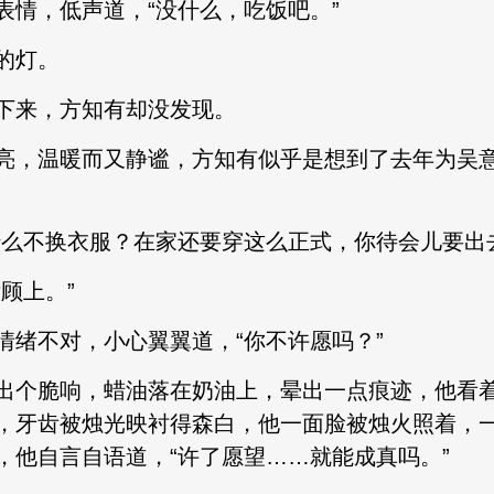
表情，低声道，“没什么，吃饭吧。”
的灯。
下来，方知有却没发现。
亮，温暖而又静谧，方知有似乎是想到了去年为吴意
什么不换衣服？在家还要穿这么正式，你待会儿要出
顾上。”
情绪不对，小心翼翼道，“你不许愿吗？”
出个脆响，蜡油落在奶油上，晕出一点痕迹，他看
，牙齿被烛光映衬得森白，他一面脸被烛火照着，一面
，他自言自语道，“许了愿望……就能成真吗。”