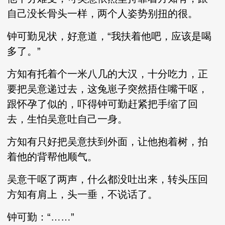
自己没长骨头一样，两个人姿势别扭的很。
钟可勤见状，好意道，“我扶着他吧，应该是喝
多了。”
方知有托着个一米八几的大汉，十分吃力，正
要把吴意递过去，这兔崽子突然捂住嘴干呕，
跟怀孕了似的，吓得钟可勤赶紧把手缩了回
去，生怕吴意吐自己一身。
方知有只好把吴意扶到外面，让他抱着树，拍
着他的背帮他顺气。
吴意干呕了两声，什么都没吐出来，转头压回
方知有肩上，头一垂，不说话了。
钟可勤：“……”