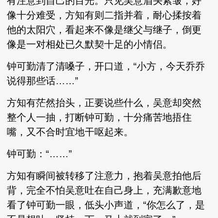
有注意到自己的目光。只见吴意眉头紧皱，好
像十分难受，方知有则二指并着，耐心揉按着
他的太阳穴，看起来不像是继父与继子，倒更
像是一对相处已久默契十足的小情侣。
钟可勤清了清嗓子，开口道，“小方，今天乔乔
说得那些话……”
方知有茫然抬头，正要说些什么，吴意却突然
整个人一抽，打断钟可勤，十分痛苦地捂住
嘴，又不合时宜地干呕起来。
钟可勤：“……”
方知有瞬间被转移了注意力，抱着吴意拍他后
背，完全不怕吴意吐在自己身上，充满歉意地
看了钟可勤一眼，低头小声道，“你怎么了，是