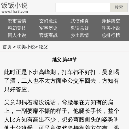
搜索
都市言情
玄幻魔法
武侠修真
穿越架空
科幻竞技
军事历史
鬼话悬疑
耽美小说
同人小说
官场商战
乡土风情
总排行榜
首页
>
耽美小说
>
继父
继父 第40节
此时正是下班高峰期，打车都不好打，吴意喝
了酒，二人也不太方面坐公交车回去，方知有
只好答应。
吴意却抿着嘴没说话，弯腰靠在方知有的肩
上，一副萎靡不振的样子。他腿长手长，整个
人比方知有高出不少，想必弯腰侧头的姿势叫
他十分难受，可吴意依然坚持靠着方知有，跟