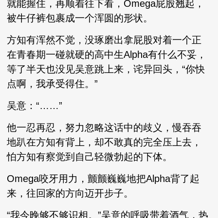
就能握住，再顺着往下看，Omega屁股翘起，
被牛仔裤包裹成一个浑圆的形状。
方知有浑然不觉，没琢磨出拿屁股对着一个正
在青春期一碰就硬的高中生Alpha有什么不妥，
等了半天也没见吴意跳上来，诧异回头，“你快
点啊，我承受得住。”
吴意：“……”
他一忍再忍，努力忽略这话中的歧义，慢吞吞
地趴在方知有背上，却不敢真的完全压上去，
怕方知有察觉到自己轻微勃起的下体。
Omega咬牙用力，颤颤巍巍地把Alpha背了起
来，往回家的方向迈开步子。
“我今晚够不够识相。”吴意的呼吸带着酒气，热