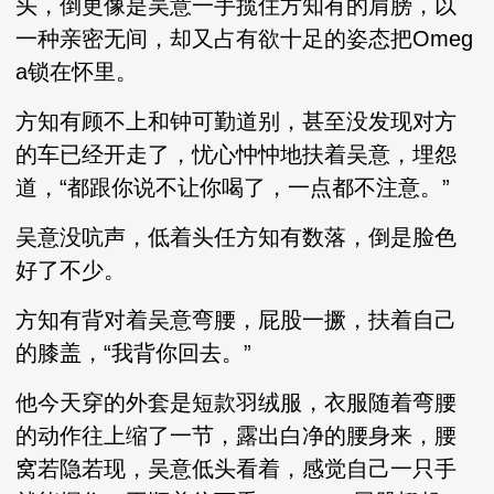
头，倒更像是吴意一手揽住方知有的肩膀，以
一种亲密无间，却又占有欲十足的姿态把Omeg
a锁在怀里。
方知有顾不上和钟可勤道别，甚至没发现对方
的车已经开走了，忧心忡忡地扶着吴意，埋怨
道，“都跟你说不让你喝了，一点都不注意。”
吴意没吭声，低着头任方知有数落，倒是脸色
好了不少。
方知有背对着吴意弯腰，屁股一撅，扶着自己
的膝盖，“我背你回去。”
他今天穿的外套是短款羽绒服，衣服随着弯腰
的动作往上缩了一节，露出白净的腰身来，腰
窝若隐若现，吴意低头看着，感觉自己一只手