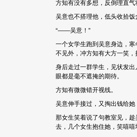
方知有没有多想，反倒理直气
吴意也不搭理他，低头收拾饭
“——吴意！”
一个女学生跑到吴意身边，寒
不见外，冲方知有大方一笑，
身后走过一群学生，见状发出
眼都是毫不遮掩的期待。
方知有微微错开视线。
吴意伸手接过，又掏出钱给她，
那女生笑着说了句教室见，趁
去，几个女生抱住她，笑嘻嘻