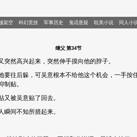
越架空
科幻竞技
军事历史
鬼话悬疑
耽美小说
同人小
继父 第34节
又突然高兴起来，突然伸手摸向他的脖子。
地要往后躲，可吴意根本不给他这个机会，一手按
抑制贴。
贴又被吴意贴了回去。
人瞬间不知所措起来。