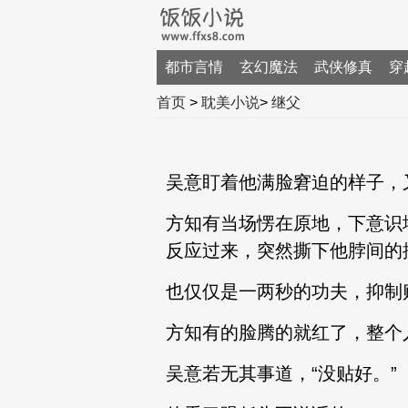
都市言情
玄幻魔法
武侠修真
穿
首页
>
耽美小说
>
继父
吴意盯着他满脸窘迫的样子，
方知有当场愣在原地，下意识
反应过来，突然撕下他脖间的
也仅仅是一两秒的功夫，抑制
方知有的脸腾的就红了，整个
吴意若无其事道，“没贴好。”