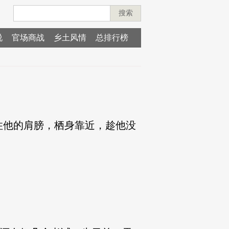
搜索
说
官场商战
乡土风情
总排行榜
住他的肩膀，栖身靠近，趁他没