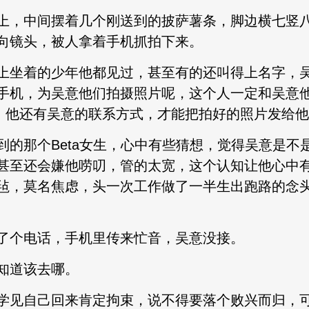
上，中间摆着几个刚送到的披萨薯条，脚边横七竖
向镜头，被人拿着手机抓拍下来。
上坐着的少年他都见过，甚至有的还叫得上名字，
手机，为吴意他们拍摄照片呢，这个人一定和吴意
场，他还有吴意的联系方式，才能把拍好的照片发给
到的那个Beta女生，心中有些猜想，觉得吴意是不
甚至还会嫌他唠叨，管的太宽，这个认知让他心中
毡，莫名焦虑，头一次工作做了一半生出跑路的念
了个电话，手机里传来忙音，吴意没接。
知道该去哪。
学见自己回来肯定拘束，说不得要落个败兴而归，