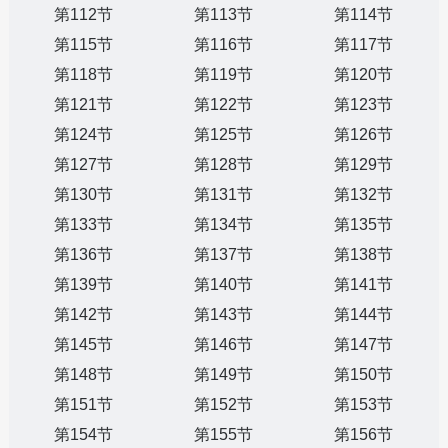
第112节
第113节
第114节
第115节
第116节
第117节
第118节
第119节
第120节
第121节
第122节
第123节
第124节
第125节
第126节
第127节
第128节
第129节
第130节
第131节
第132节
第133节
第134节
第135节
第136节
第137节
第138节
第139节
第140节
第141节
第142节
第143节
第144节
第145节
第146节
第147节
第148节
第149节
第150节
第151节
第152节
第153节
第154节
第155节
第156节