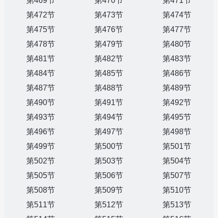
第469节
第470节
第471节
第472节
第473节
第474节
第475节
第476节
第477节
第478节
第479节
第480节
第481节
第482节
第483节
第484节
第485节
第486节
第487节
第488节
第489节
第490节
第491节
第492节
第493节
第494节
第495节
第496节
第497节
第498节
第499节
第500节
第501节
第502节
第503节
第504节
第505节
第506节
第507节
第508节
第509节
第510节
第511节
第512节
第513节