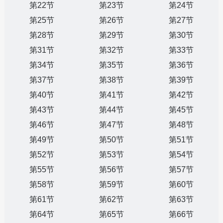
第22节
第23节
第24节
第25节
第26节
第27节
第28节
第29节
第30节
第31节
第32节
第33节
第34节
第35节
第36节
第37节
第38节
第39节
第40节
第41节
第42节
第43节
第44节
第45节
第46节
第47节
第48节
第49节
第50节
第51节
第52节
第53节
第54节
第55节
第56节
第57节
第58节
第59节
第60节
第61节
第62节
第63节
第64节
第65节
第66节