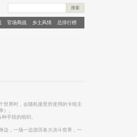
搜索
说
官场商战
乡土风情
总排行榜
个世界时，会随机接受所使用的卡组主
率）。
各种手段的组织。
身边，一场一边游历各大决斗世界，一