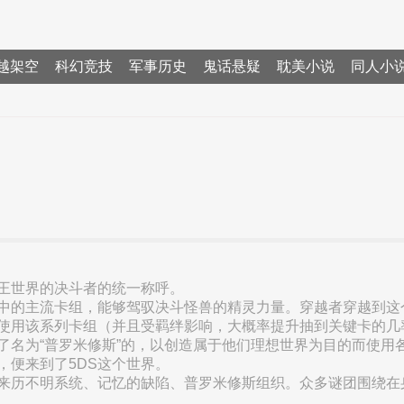
越架空
科幻竞技
军事历史
鬼话悬疑
耽美小说
同人小
王世界的决斗者的统一称呼。
中的主流卡组，能够驾驭决斗怪兽的精灵力量。穿越者穿越到这
使用该系列卡组（并且受羁绊影响，大概率提升抽到关键卡的几
了名为“普罗米修斯”的，以创造属于他们理想世界为目的而使用
，便来到了5DS这个世界。
来历不明系统、记忆的缺陷、普罗米修斯组织。众多谜团围绕在
…