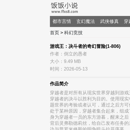
都市言情
玄幻魔法
武侠修真
穿
首页
>
科幻竞技
游戏王：决斗者的奇幻冒险(1-806)
作者：倒立的愚者
大小：9.49 MB
时间：2026-05-13
作品简介
穿越者是对所有从现实世界穿越到游戏
穿越者的决斗以胜利为目的。使用现实
题世界的考验或者认可，通过之后方可
处于某种原因，穿越者集合起来，组成
身为穿越者一员的东方游暮，醒来之后
背后灵弗勒德莉丝，给自己发布任务的
边与普罗米修斯的明争暗斗拉开序幕…