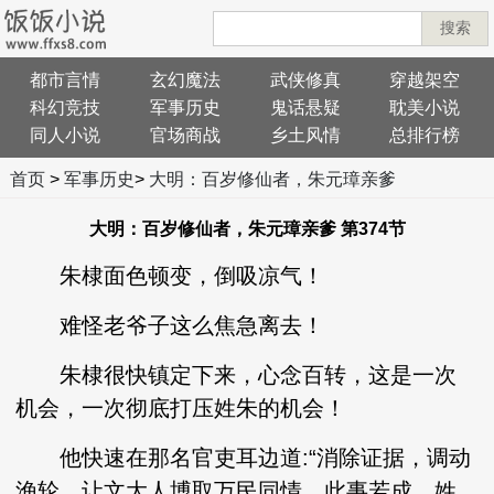
搜索
都市言情
玄幻魔法
武侠修真
穿越架空
科幻竞技
军事历史
鬼话悬疑
耽美小说
同人小说
官场商战
乡土风情
总排行榜
首页
>
军事历史
>
大明：百岁修仙者，朱元璋亲爹
大明：百岁修仙者，朱元璋亲爹 第374节
朱棣面色顿变，倒吸凉气！
难怪老爷子这么焦急离去！
朱棣很快镇定下来，心念百转，这是一次
机会，一次彻底打压姓朱的机会！
他快速在那名官吏耳边道:“消除证据，调动
渔轮，让文大人博取万民同情，此事若成，姓