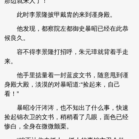
那边就来人了！
此时李景隆披甲戴胄的来到谨身殿。
他发现，都察院左都御史暴昭已经在此恭
候良久。
容不得李景隆打招呼，朱元璋就背着手走
来。
他手里掂量着一封蓝皮文书，随意甩到谨
身殿大殿，淡漠的对暴昭道:“捡起来，自己
看！”
暴昭冷汗涔涔，也不知出了什么事，快速
捡起锦衣卫的文书，稍稍看了几眼，面色已经
惨白，全身在微微颤栗。