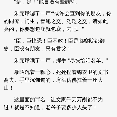
“是，是！”他言语有些颤抖。
朱元璋嗯了一声:“或许会查到你的朋友，你
的同僚，门生，管鲍之交、泛泛之交，诸如此
类的，你要想包庇就包庇，去吧。”
“臣，臣惶恐！臣不敢！臣是都察院都御
史，臣没有朋友，只有君父！”
朱元璋哦了一声，挥手:“尽快给咱名单。”
暴昭沉着一颗心，死死捏着锦衣卫的文书
离去。手里沉甸甸的，肩头仿佛扛着一座大
山！
这里面的罪名，让文家千刀万剐都不为
过！就是不知道，老爷子要多少人头了！