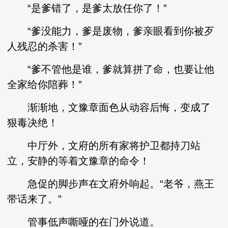
“是爹错了，是爹太放任你了！”
“爹没能力，爹是废物，爹亲眼看到你被歹
人残忍的杀害！”
“爹不管他是谁，爹就算拼了命，也要让他
全家给你陪葬！”
渐渐地，文豫章面色从动容后悔，变成了
狠毒决绝！
中厅外，文府的所有家将护卫都持刀站
立，安静的等着文豫章的命令！
急促的脚步声在文府外响起。“老爷，燕王
带话来了。”
管事低声嘶哑的在门外说道。