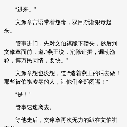
“进来。”
文豫章言语带着怨毒，双目渐渐狠毒起
来。
管事进门，先对文伯祺跪下磕头，然后到
文豫章面前，道:“燕王说，消除证据，调动渔
轮，博万民同情，要快。”
文豫章想也没想，道:“造着燕王的话去做！
那些被伯祺凌辱的人，让他们全部闭嘴！”
“是！”
管事速速离去。
等他走后，文豫章再次无力的趴在文伯祺