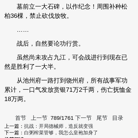
墓前立一大石碑，以作纪念！周围补种松
柏36棵，禁止砍伐放牧。
……
战后，自然要论功行赏。
虽然尚未攻占九江，可会战进行到现在已
然是胜利了一大半。
从池州府一路打到饶州府，所有战事军功
累计，一口气发放赏银71万2千两，伤亡抚恤金
18万两。
首节
上一节
789/1761
下一节
尾节
目录
上一篇：
抗战：开局德械师，造反就变强
下一篇：
白粥榨菜管够，我怎么皇袍加身了