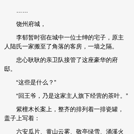
……
饶州府城，
李郁暂时宿在城中一位士绅的宅子，原主
人陆氏一家搬至了角落的客房，一墙之隔。
忠心耿耿的亲卫队接管了这座豪华的府
邸。
“这些是什么？”
“回王爷，乃是这家主人旗下经营的茶叶。”
紫檀木长案上，整齐的排列着一排瓷罐，
盖子上写着：
六安瓜片、黄山云雾、敬亭绿雪、涌溪火