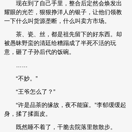
现在到了自己手里，整合后定然会焕发出
耀眼的光芒，狠狠挣洋人的银子，让他们领教
一下什么叫货源垄断，什么叫卖方市场。
茶、瓷、丝，都是祖先留下的好东西。却
被愚昧野蛮的清廷给糟蹋成了半死不活的玩
意，砸了子孙后代的饭碗。
……
“不妙。”
“王爷怎么了？”
“许是品茶的缘故，夜不能寐。”李郁缓缓起
身，揉了揉面皮。
既然睡不着了，干脆去院落里散散步。