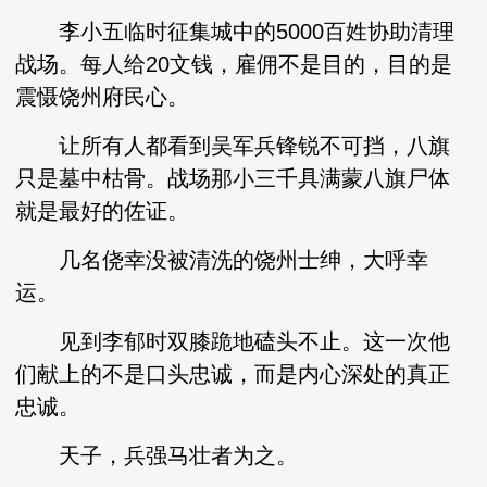
李小五临时征集城中的5000百姓协助清理
战场。每人给20文钱，雇佣不是目的，目的是
震慑饶州府民心。
让所有人都看到吴军兵锋锐不可挡，八旗
只是墓中枯骨。战场那小三千具满蒙八旗尸体
就是最好的佐证。
几名侥幸没被清洗的饶州士绅，大呼幸
运。
见到李郁时双膝跪地磕头不止。这一次他
们献上的不是口头忠诚，而是内心深处的真正
忠诚。
天子，兵强马壮者为之。