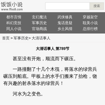
搜索
都市言情
玄幻魔法
武侠修真
穿越架空
科幻竞技
军事历史
鬼话悬疑
耽美小说
同人小说
官场商战
乡土风情
总排行榜
首页
>
军事历史
>
大清话事人
大清话事人 第789节
甚至没有开炮，顺流而下碾压。
一路撞翻了十几个木筏，将落水的绿营兵
碾压到船底。甲板上的水手们搬来了抬枪，饶
有兴趣的射杀落水的绿营兵！
河水为之变色。
……