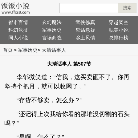
搜索
都市言情
玄幻魔法
武侠修真
穿越架空
科幻竞技
军事历史
鬼话悬疑
耽美小说
同人小说
官场商战
乡土风情
总排行榜
首页
>
军事历史
>
大清话事人
大清话事人 第507节
李郁微笑道：“信我，这买卖砸不了。你再
坚持个把月，就可以收网了。”
“存货不够卖，怎么办？”
“还记得上次我给你看的那堆没切割的石头
吗？”
“是啊。怎么了？”