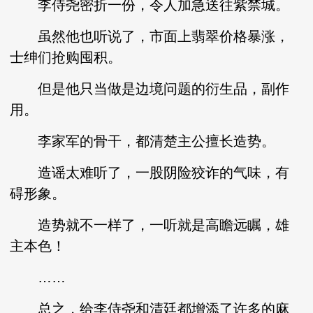
李侍尧密折一份，令人加急送往紫禁城。
虽然他也听说了，市面上翡翠价格暴涨，
士绅们抢购囤积。
但是他只当做是边境问题的衍生品，副作
用。
李家军的骨干，都清楚主公擅长造势。
造谣太难听了，一股阴险狡诈的气味，有
碍形象。
造势就不一样了，一听就是高瞻远瞩，雄
主本色！
……
总之，给李侍尧和清廷都增添了许多的麻