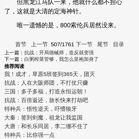
但黑龙江马队一来，他就什么都不担心
了，这就是大清的定海神针。
唯一遗憾的是，800索伦兵居然没来。
首节
上一节
507/1761
下一节
尾节
目录
上一篇：
抗战：开局德械师，造反就变强
下一篇：
白粥榨菜管够，我怎么皇袍加身了
推荐阅读
我！成才，草原5班签到365天，团灭
抗战：人在大阪师团，不打仗只赚
三国：多子多福，打造永恒运朝！
抗战：百倍返还，旅长快来打劫吧
特种兵：悟性逆天，吓懵狼牙
大秦：签到剑魔，祖龙让我监国
大唐：和长乐同居，李二绷不住了
特种兵：比你强一点