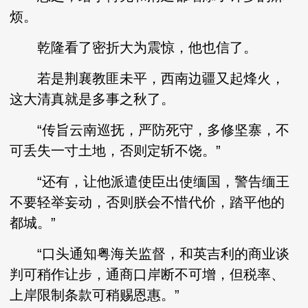
烦。
乾隆看了密折大为震惊，他也信了。
若是荆襄教匪未平，西南边疆又起烽火，
这大清真就是多事之秋了。
“传旨云南巡抚，严防死守，多修坚寨，不
可丢失一寸土地，否则定斩不饶。”
“还有，让他派遣使臣出使缅国，警告缅王
不要轻举妄动，否则朕会不惜代价，踏平他的
都城。”
“口头通知粤海关监督，和英吉利的商业谈
判可稍作让步，通商口岸断不可增，但税率、
上岸限制条款可稍赐恩惠。”