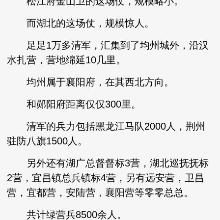
松江府金山卫的这场仗，规模略小。
而湖北的这场仗，规模惊人。
足足1万多清军，汇集到了均州城外，沿汉
水扎营，营地绵延10几里。
均州属于襄阳府，在其西北方向。
和郧阳府距离仅仅300里。
清军的兵力包括黑龙江马队2000人，荆州
驻防八旗1500人。
另外还有湖广总督督标3营，湖北巡抚抚标
2营，宜昌镇总兵镇标4营，另有远安营，卫昌
营，宜都营，安陆营，襄阳营等零零总总。
共计绿营兵8500余人。