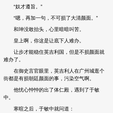
“奴才遵旨。”
“嗯，再加一句，不可损了大清颜面。”
和珅没敢抬头，心里暗暗叫苦。
皇上啊，你这是让底下人难办。
让步才能稳住英吉利国，但是不损颜面就
难办了。
在御史言官眼里，英吉利人在广州城逛个
街都是有损朝廷颜面的事，污染空气啊。
他忧心忡忡的出了体仁殿，遇到了于敏
中。
寒暄之后，于敏中就问道：