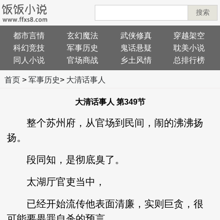
搜索
都市言情
玄幻魔法
武侠修真
穿越架空
科幻竞技
军事历史
鬼话悬疑
耽美小说
同人小说
官场商战
乡土风情
总排行榜
首页
>
军事历史
>
大清话事人
大清话事人 第349节
整个苏州府，从官场到民间，闹的沸沸扬
扬。
段同知，是彻底臭了。
太湖厅官吏当中，
已经开始流传他表面清廉，实则巨贪，很
可能要畏罪自杀的预言。