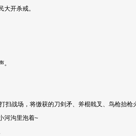
民大开杀戒。
声。
打扫战场，将缴获的刀剑矛、斧棍戟叉、鸟枪抬枪
河沟里泡着~
。