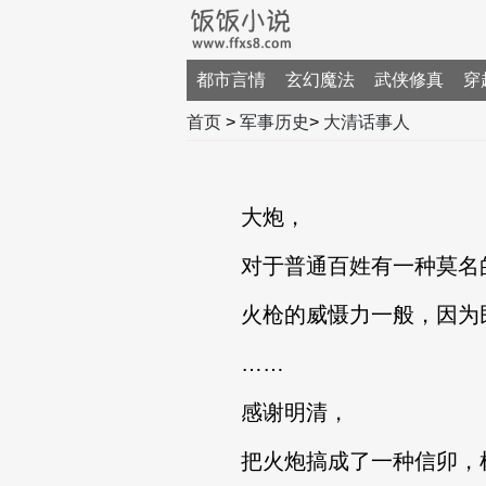
都市言情
玄幻魔法
武侠修真
穿
首页
>
军事历史
>
大清话事人
大炮，
对于普通百姓有一种莫名
火枪的威慑力一般，因为民
……
感谢明清，
把火炮搞成了一种信卯，机