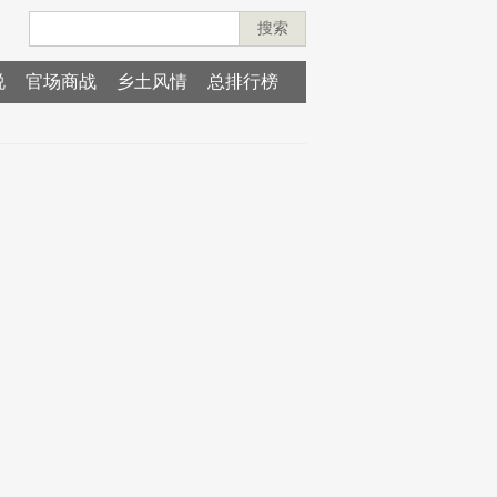
搜索
说
官场商战
乡土风情
总排行榜