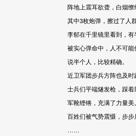
阵地上震耳欲聋，白烟缭
其中3枚炮弹，擦过了人群
李郁在千里镜里看到，有半
被实心弹命中，人不可能
说半个人，比较精确。
近卫军团步兵方阵也及时
士兵们平端燧发枪，踩着鼓
军靴铿锵，充满了力量美
百姓们被气势震慑，步步
……