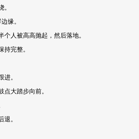
绕。
边缘。
个人被高高抛起，然后落地。
保持完整。
跟进。
点大踏步向前。
。
后退。