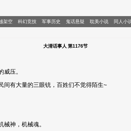
越架空
科幻竞技
军事历史
鬼话悬疑
耽美小说
同人小
大清话事人 第1176节
的威压。
间有大量的三眼铳，百姓们不觉得陌生~
械神，机械魂。