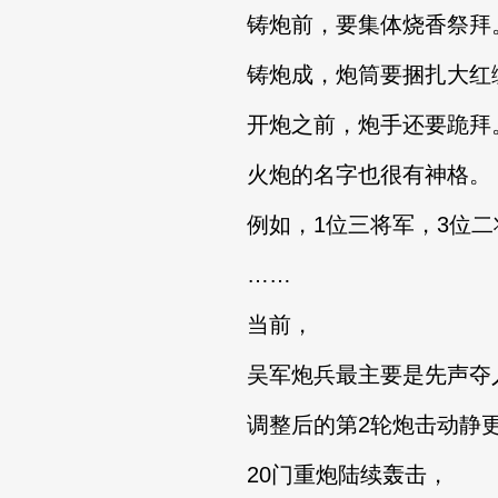
铸炮前，要集体烧香祭拜
铸炮成，炮筒要捆扎大红
开炮之前，炮手还要跪拜
火炮的名字也很有神格。
例如，1位三将军，3位二
……
当前，
吴军炮兵最主要是先声夺人
调整后的第2轮炮击动静
20门重炮陆续轰击，