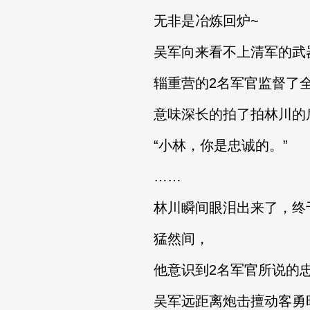
无非是冶炼回炉~
吴军向来看不上清军的武器
辎重营的2名军官监督了全
意味深长的拍了拍林川的
“小林，你是忠诚的。”
……
林川瞬间眼泪出来了，终于
猛然间，
他意识到2名军官所说的忠
吴军远距离炮击擅动客勇时