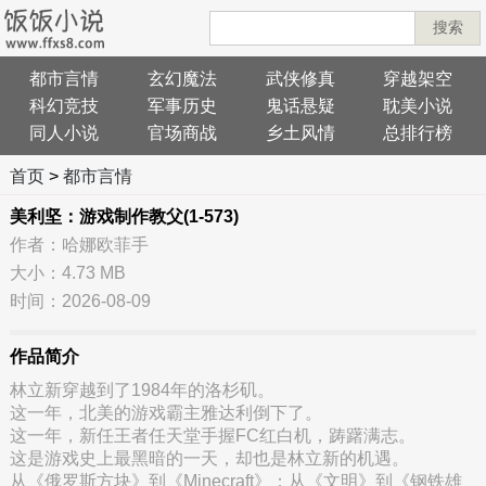
搜索
都市言情
玄幻魔法
武侠修真
穿越架空
科幻竞技
军事历史
鬼话悬疑
耽美小说
同人小说
官场商战
乡土风情
总排行榜
首页
>
都市言情
美利坚：游戏制作教父(1-573)
作者：哈娜欧菲手
大小：4.73 MB
时间：2026-08-09
作品简介
林立新穿越到了1984年的洛杉矶。
这一年，北美的游戏霸主雅达利倒下了。
这一年，新任王者任天堂手握FC红白机，踌躇满志。
这是游戏史上最黑暗的一天，却也是林立新的机遇。
从《俄罗斯方块》到《Minecraft》；从《文明》到《钢铁雄