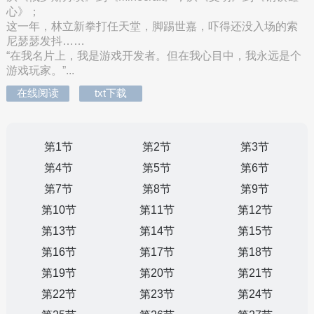
心》；
这一年，林立新拳打任天堂，脚踢世嘉，吓得还没入场的索
尼瑟瑟发抖……
“在我名片上，我是游戏开发者。但在我心目中，我永远是个
游戏玩家。”...
在线阅读
txt下载
第1节
第2节
第3节
第4节
第5节
第6节
第7节
第8节
第9节
第10节
第11节
第12节
第13节
第14节
第15节
第16节
第17节
第18节
第19节
第20节
第21节
第22节
第23节
第24节