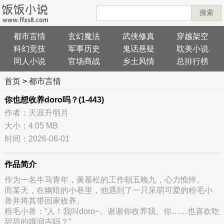
搜索
都市言情
玄幻魔法
武侠修真
穿越架空
科幻竞技
军事历史
鬼话悬疑
耽美小说
同人小说
官场商战
乡土风情
总排行榜
首页
>
都市言情
你也想收养doro吗？(1-443)
作者：天涯升明月
大小：4.05 MB
时间：2026-06-01
作品简介
作为一名牛马青年，黄慕松的工作朝五晚九，心力憔悴。
而某天，在幽暗的小巷里，他遇到了一只呆萌可爱的粉毛小
兽并将其带回家收养。
粉毛小兽：“人！我叫doro~。谢谢你收养我。你……也喜欢吃
甜甜的哦润吉吗？”