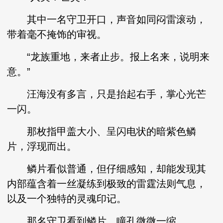
其中一名守卫开口，声音如同闷雷滚动，
带着毫不掩饰的审视。
“龙族重地，来者止步。报上名来，说明来
意。”
汪海没有多言，只是抬起右手，掌心光芒
一闪。
那枚指甲盖大小、呈闪电状的暗紫色鳞
片，浮现而出。
鳞片看似普通，但仔细感知，却能发现其
内部蕴含着一丝凝练到极致的雷霆法则气息，
以及一个独特的灵魂印记。
那名守卫看到鳞片，瞳孔微微一缩。