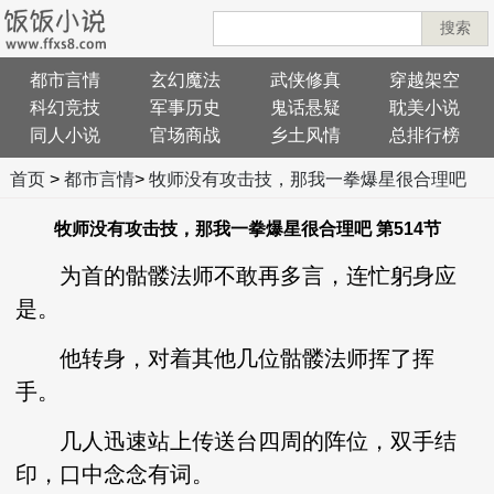
搜索
都市言情
玄幻魔法
武侠修真
穿越架空
科幻竞技
军事历史
鬼话悬疑
耽美小说
同人小说
官场商战
乡土风情
总排行榜
首页
>
都市言情
>
牧师没有攻击技，那我一拳爆星很合理吧
牧师没有攻击技，那我一拳爆星很合理吧 第514节
为首的骷髅法师不敢再多言，连忙躬身应
是。
他转身，对着其他几位骷髅法师挥了挥
手。
几人迅速站上传送台四周的阵位，双手结
印，口中念念有词。