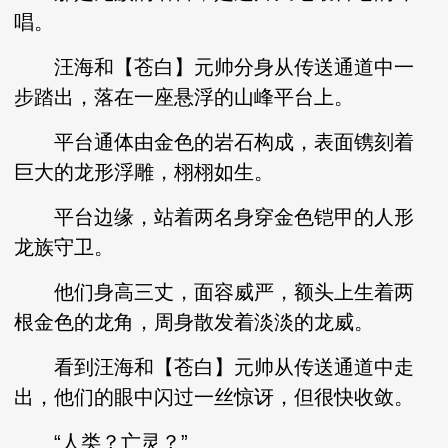
唱。
汪海和【苍白】元帅分身从传送通道中一
步踏出，落在一座悬浮的山峰平台上。
平台通体由金色的岩石构成，表面镌刻着
巨大的龙形浮雕，栩栩如生。
平台边缘，站着两名身穿金色铠甲的人形
龙族守卫。
他们身高三丈，面容威严，额头上生着两
根金色的龙角，周身散发着淡淡的龙威。
看到汪海和【苍白】元帅从传送通道中走
出，他们的眼中闪过一丝惊讶，但很快收敛。
“人类？亡灵？”