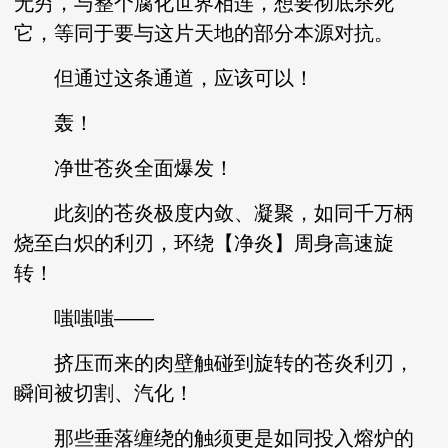
无穷，与整个腐化世界相连，想要彻底杀死
它，等同于要与这片天地的部分本源对抗。
但通过这条通道，应该可以！
轰！
净世苍炎全面爆发！
此刻的苍炎极度内敛、凝聚，如同千万柄
烧至白炽的利刃，环绕【净炎】周身高速旋
转！
嗤嗤嗤——
挤压而来的肉壁触碰到旋转的苍炎利刃，
瞬间被切割、汽化！
那些垂落缠绕的触须更是如同投入熔炉的