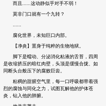
而且......这动静似乎对手不弱！
莫非门口就有一个九转？
......
腐化世界，未知巨口内部。
【净炎】置身于纯粹的生物地狱。
脚下是蠕动、分泌消化粘液的舌苔，四周
是收缩挤压的暗红肉壁，头顶是缓慢合拢、如
同断头台般压下的腐败巨齿。
粘稠的甜腥空气里，每一口呼吸都带着强
烈的腐蚀与同化之力，试图瓦解他的护体苍
炎，钻入他的肺腑。