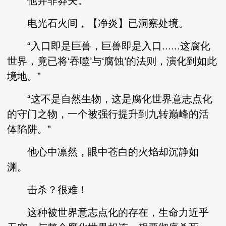
他并非莽夫。
电光石火间，【净炎】已洞察处境。
“入口即是巨兽，巨兽即是入口......这腐化
世界，竟已将‘吞噬’与‘腐蚀’的法则，演化到如此
境地。”
“这不是自然生物，这是腐化世界意志点化
的守门之物，一个被强行提升到九转巅峰的活
体陷阱。”
他心中凛然，眼中苍白的火焰却沉静如
渊。
击杀？很难！
这种被世界意志点化的存在，生命力近乎