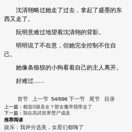
沈清翎略过她走了过去，拿起了盛墨的东
西又走了。
阮明意难过地望着沈清翎的背影。
明明说了不在意，但她完全控制不住自
己。
她像条狼狈的小狗看着自己的主人离开。
好难过......
首节
上一节
54/696
下一节
尾节
目录
上一篇：
都选S级圣女？那女魔帝我带走了
下一篇：
我在高武世界焚尸成圣
推荐阅读
娱乐：我评分选美，女星们都嗨了