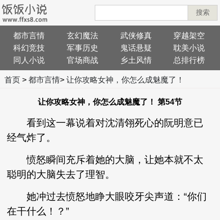
搜索
都市言情
玄幻魔法
武侠修真
穿越架空
科幻竞技
军事历史
鬼话悬疑
耽美小说
同人小说
官场商战
乡土风情
总排行榜
首页
>
都市言情
>
让你攻略女神，你怎么成魅魔了！
让你攻略女神，你怎么成魅魔了！ 第54节
看到这一幕说着对沈清翎死心的阮明意已
经气炸了。
愤怒瞬间充斥着她的大脑，让她本就不太
聪明的大脑失去了理智。
她冲过去愤怒地睁大眼咬牙尖声道：“你们
在干什么！？”