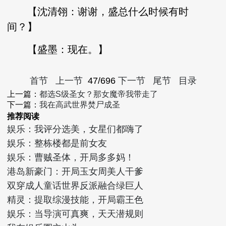
【沈清翎：谢谢，盛总什么时候有时
间？】
【盛墨：现在。】
首节
上一节
47/696
下一节
尾节
目录
上一篇：
都选S级圣女？那女魔帝我带走了
下一篇：
我在高武世界焚尸成圣
推荐阅读
娱乐：我评分选美，女星们都嗨了
娱乐：整栋楼都是前女友
娱乐：曹贼圣体，开局多多妈！
港岛新豪门：开局玉女周美人干爹
双穿成人童话世界反派融合绿巨人
精灵：提取综漫技能，开局霸王色
娱乐：当导演可真爽，天天潜规则