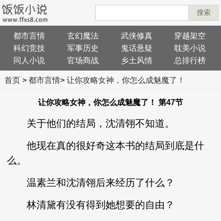
搜索
都市言情
玄幻魔法
武侠修真
穿越架空
科幻竞技
军事历史
鬼话悬疑
耽美小说
同人小说
官场商战
乡土风情
总排行榜
首页
>
都市言情
>
让你攻略女神，你怎么成魅魔了！
让你攻略女神，你怎么成魅魔了！ 第47节
关于他们的结局，沈清翎不知道。
他现在真的很好奇这本书的结局到底是什
么。
温素兰和沈清翎后来经历了什么？
林清黛有没有得到她想要的自由？