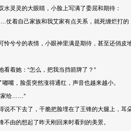
水灵灵的大眼睛，小脸上写满了委屈和期待：
…仗着自己家族和我艾家有点关系，就死缠烂打的
怜兮兮的表情，小眼神里满是期待，甚至还俏皮
看着她：“怎么，把我当挡箭牌了？”
嘟嘴，脸蛋突然涨得通红，声音也越来越小。
家给……”
说不下去了，干脆把脸埋在了王锋的大腿上，耳朵
不由的想起了昨天刚回来时看到的美景。