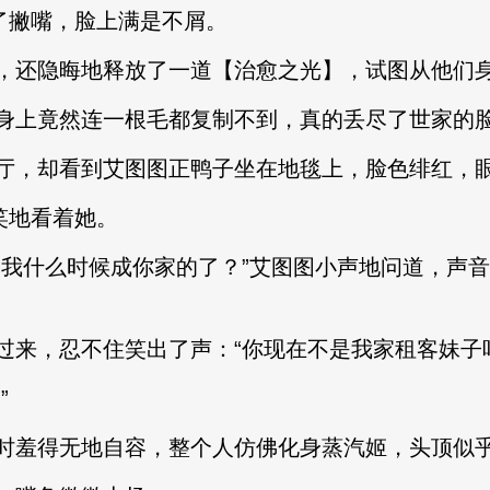
了撇嘴，脸上满是不屑。
还隐晦地释放了一道【治愈之光】，试图从他们身
上竟然连一根毛都复制不到，真的丢尽了世家的
，却看到艾图图正鸭子坐在地毯上，脸色绯红，眼
笑地看着她。
什么时候成你家的了？”艾图图小声地问道，声音
，忍不住笑出了声：“你现在不是我家租客妹子吗
”
羞得无地自容，整个人仿佛化身蒸汽姬，头顶似乎