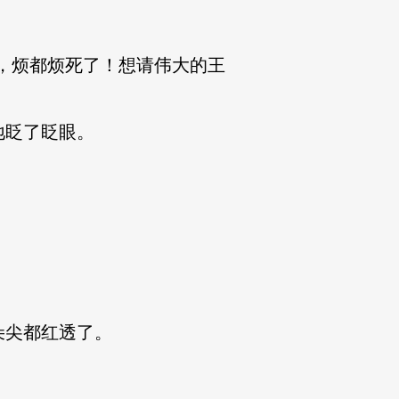
，烦都烦死了！想请伟大的王
地眨了眨眼。
尖都红透了。