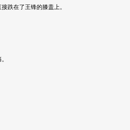
接跌在了王锋的膝盖上。
痛。