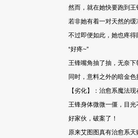
然而，就在她快要跑到王锋
若非她有着一对天然的缓冲
不过即便如此，她也疼得眼
“好疼~”
王锋嘴角抽了抽，无奈下朝
同时，意料之外的暗金色提
【劣化】：治愈系魔法现在
王锋身体微微一僵，目光不
好家伙，破案了！
原来艾图图真有治愈系天