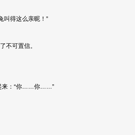
叫得这么亲昵！”
了不可置信。
：“你……你……”
。