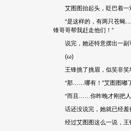
艾图图抬起头，眨巴着一双
“是这样的，有两只苍蝇…
锋哥哥帮我赶走他们！”
说完，她还特意摆出一副可
(ω)
王锋挑了挑眉，似笑非笑地
“那……哪有！”艾图图嘟了
“而且……你昨晚才刚把人
话还没说完，她就已经羞得
经过艾图图这么一说，王锋