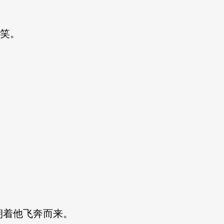
笑。
着他飞奔而来。