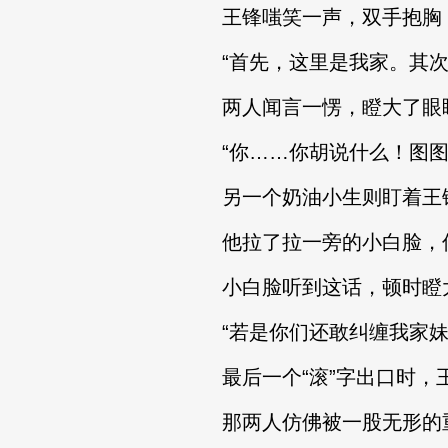
王锋嗤笑一声，双手抱胸，
“首先，这里是我家。其次，
两人闻言一愣，瞪大了眼睛
“你……你胡说什么！图图怎
另一个奶油小生则盯着王锋
他拉了拉一旁的小白脸，低声
小白脸听到这话，顿时瞪大了
“若是你们还敢纠缠我家妹
最后一个“滚”字出口时，
那两人仿佛被一股无形的重