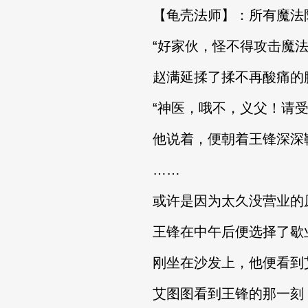
【龟壳法师】：所有魔法防
“好家伙，怪不得攻击魔法拉
赵满延揉了揉不再酸痛的腰
“神医，哦不，义父！请受
他说着，便朝着王锋深深
……
或许是因为太久没营业的原
王锋在中午后便选择了歇业
刚坐在沙发上，他便看到艾
艾图图看到王锋的那一刻，