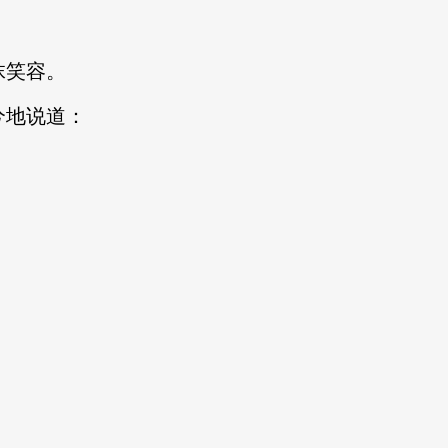
抹笑容。
兮地说道：