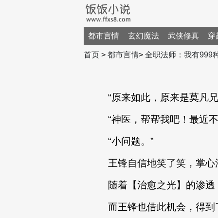
都市言情
玄幻魔法
武侠修真
穿
首页
>
都市言情
>
全职法师：我有999
“原来如此，原来是莫凡兄弟
“神医，帮帮我吧！最近不
“小问题。”
王锋自信地笑了笑，掌心浮
随着【治愈之光】的渗透，
而王锋也借此机会，得到了