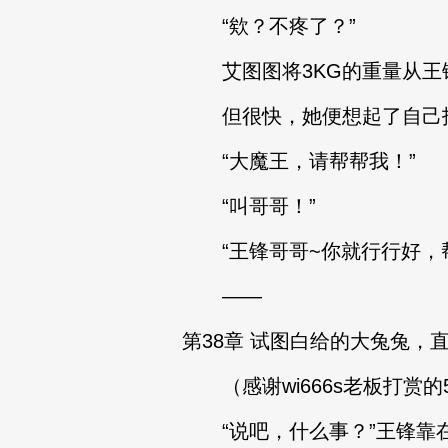
“欸？不疼了？”
艾图图将3KG的重量从王
但很快，她便想起了自己找
“大魔王，请帮帮我！”
“叫哥哥！”
“王锋哥哥~你就行行好，帮
——
第38章 试图白给的大兔兔，直
（感谢wi666s老板打赏的
“说吧，什么事？”王锋靠