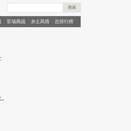
搜索
说
官场商战
乡土风情
总排行榜
:
上。
。