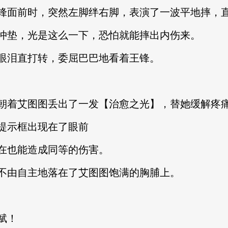
面前时，突然左脚绊右脚，表演了一波平地摔，直
垫，光是这么一下，恐怕就能摔出内伤来。
泪直打转，委屈巴巴地看着王锋。
着艾图图丢出了一发【治愈之光】，替她缓解疼
示框出现在了眼前
也能造成同等的伤害。
由自主地落在了艾图图饱满的胸脯上。
赋！