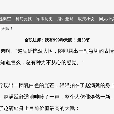
越架空
科幻竞技
军事历史
鬼话悬疑
耽美小说
同人小
种天赋！
全职法师：我有999种天赋！ 第33节
啊。”赵满延恍然大悟，随即露出一副急切的表情
知道怎么，总有种力不从心的感觉。”
现出一团乳白色的光芒，轻轻拍在了赵满延的身
赵满延舒适地呻吟了一声，整个人仿佛焕然一新
赵满延身上目前价值最高的天赋：