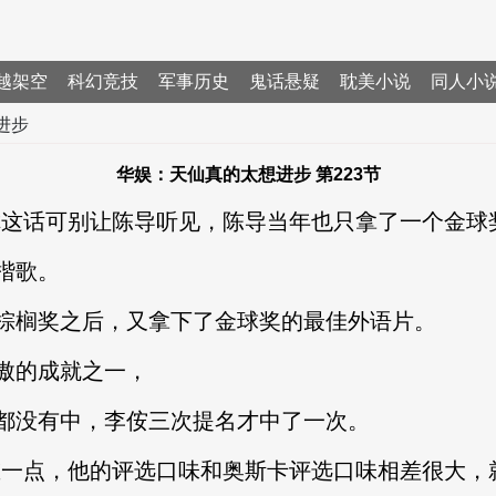
越架空
科幻竞技
军事历史
鬼话悬疑
耽美小说
同人小
进步
华娱：天仙真的太想进步 第223节
话可别让陈导听见，陈导当年也只拿了一个金球奖
楷歌。
榈奖之后，又拿下了金球奖的最佳外语片。
傲的成就之一，
没有中，李侒三次提名才中了一次。
一点，他的评选口味和奥斯卡评选口味相差很大，