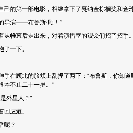
己的第一部电影，相继拿下了戛纳金棕榈奖和金球
导演——布鲁斯·顾！”
从帷幕后走出来，对着演播室的观众们招了招手
抱了一下。
手在顾北的脸颊上乱捏了两下：“布鲁斯，你知道
根本不止二十一岁。”
是外星人？”
着回应道。
播呢？