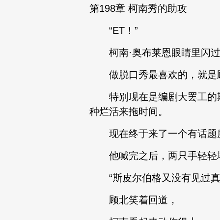
第198章 柯南秀的助攻
“ET！”
柯南·奥布莱恩眼睛里闪过
做脱口秀最喜欢的，就是顾
特别现在是编剧大罢工的期
种烂活来拖时间。
现在终于来了一个有话题度
他喊完之后，两只手轻轻地
“斯皮尔伯格又没有见过真正
顾北笑着回道，