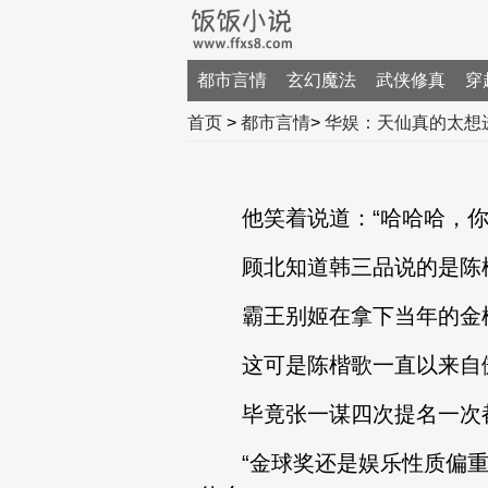
都市言情
玄幻魔法
武侠修真
穿
首页
>
都市言情
>
华娱：天仙真的太想
他笑着说道：“哈哈哈，你这
顾北知道韩三品说的是陈
霸王别姬在拿下当年的金棕
这可是陈楷歌一直以来自
毕竟张一谋四次提名一次都
“金球奖还是娱乐性质偏重